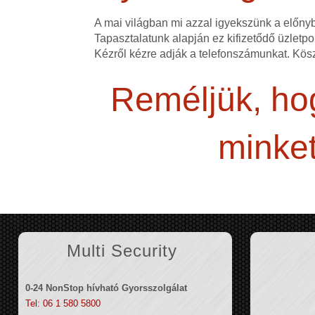
A mai világban mi azzal igyekszünk a előn
Tapasztalatunk alapján ez kifizetődő üzletpol
Kézről kézre adják a telefonszámunkat. Kös
Reméljük, hog
minket
Multi Security
0-24 NonStop hívható Gyorsszolgálat
Tel: 06 1 580 5800