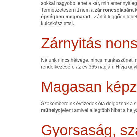
sokkal nagyobb lehet a kár, min amennyit egy
Természetesen itt nem a
zár roncsolására
k
épségben megmarad
. Zártól függően lehe
kulcskészlettel.
Zárnyitás non
Nálunk nincs hétvége, nincs munkaszüneti na
rendelkezésére az év 365 napján. Hívja ügyfé
Magasan képze
Szakembereink évtizedek óta dolgoznak a 
műhelyt
jelent amivel a legtöbb hibát a hely
Gyorsaság, sz