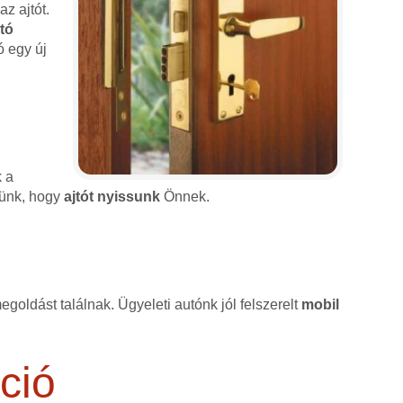
z ajtót.
jtó
ó egy új
k a
érünk, hogy
ajtót nyissunk
Önnek.
goldást találnak. Ügyeleti autónk jól felszerelt
mobil
ció