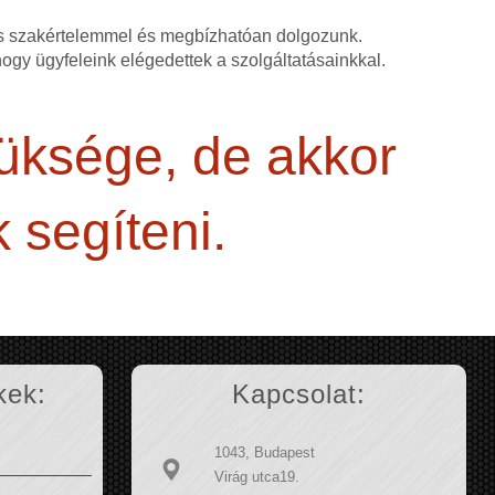
as szakértelemmel és megbízhatóan dolgozunk.
 hogy ügyfeleink elégedettek a szolgáltatásainkkal.
züksége, de akkor
 segíteni.
kek:
Kapcsolat:
1043, Budapest
Virág utca19.