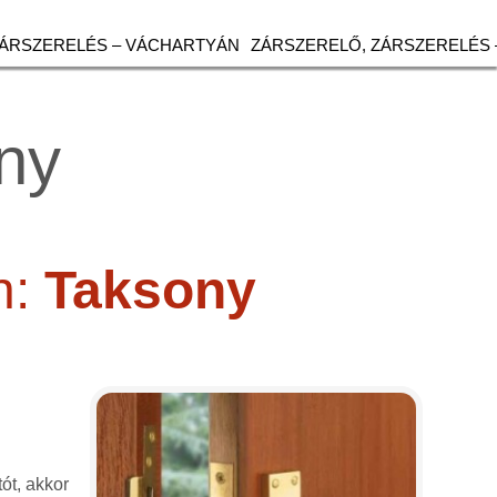
ZÁRSZERELÉS – VÁCHARTYÁN
ZÁRSZERELŐ, ZÁRSZERELÉS 
ony
n:
Taksony
tót, akkor