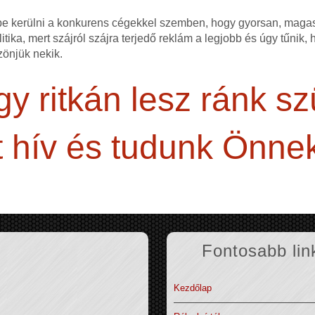
ybe kerülni a konkurens cégekkel szemben, hogy gyorsan, mag
itika, mert szájról szájra terjedő reklám a legjobb és úgy tűnik,
zönjük nekik.
y ritkán lesz ránk s
 hív és tudunk Önnek
Fontosabb lin
Kezdőlap