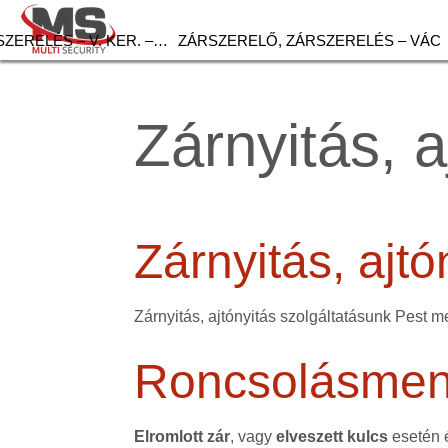
ZERELÉS – V. KER. –…
ZÁRSZERELŐ, ZÁRSZERELÉS – VÁC
Zárnyitás, 
Zárnyitás, ajt
Zárnyitás, ajtónyitás szolgáltatásunk Pest m
Roncsolásment
Elromlott zár
, vagy
elveszett kulcs
esetén