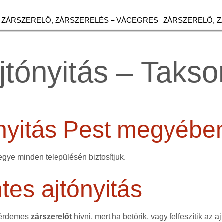
ZÁRSZERELŐ, ZÁRSZERELÉS – VÁCEGRES
ZÁRSZERELŐ, 
ajtónyitás – Taks
ónyitás Pest megyébe
egye minden településén biztosítjuk.
es ajtónyitás
 érdemes
zárszerelőt
hívni, mert ha betörik, vagy felfeszítik az aj