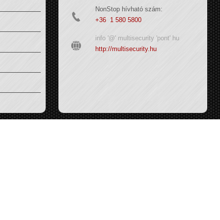
NonStop hívható szám:
+36 1 580 5800
info '@' multisecurity 'pont' hu
http://multisecurity.hu