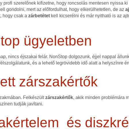
 profi szerelőnek kifizetne, hogy roncsolás mentesen nyissa ki a
ell gondolni, mert az előfordulhat, hogy elkerülhetetlen, de az
a
t, hogy csak a
zárbetétet
kell kicserélni és már nyitható is az ajt
stop ügyeletben
p, nincs éjszakai felár. NonStop dolgozunk, éjjel nappal állun
lszolgálatunk, és a lehető legrövidebb idő alatt a helyszínre 
tt zárszakértők
szakmában. Felkészült
zárszakértők
, akik minden problémára me
színen tudják javítani.
akértelem és diszkré