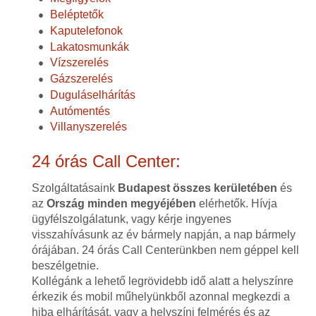
Beléptetők
Kaputelefonok
Lakatosmunkák
Vízszerelés
Gázszerelés
Duguláselhárítás
Autómentés
Villanyszerelés
24 órás Call Center:
Szolgáltatásaink
Budapest összes kerületében
és
az
Ország minden megyéjében
elérhetők. Hívja
ügyfélszolgálatunk, vagy kérje ingyenes
visszahívásunk az év bármely napján, a nap bármely
órájában. 24 órás Call Centerünkben nem géppel kell
beszélgetnie.
Kollégánk a lehető legrövidebb idő alatt a helyszínre
érkezik és mobil műhelyünkből azonnal megkezdi a
hiba elhárítását, vagy a helyszíni felmérés és az