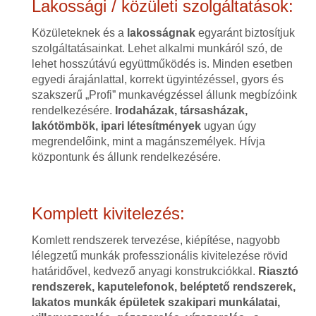
Lakossági / közületi szolgáltatások:
Közületeknek és a
lakosságnak
egyaránt biztosítjuk
szolgáltatásainkat. Lehet alkalmi munkáról szó, de
lehet hosszútávú együttműködés is. Minden esetben
egyedi árajánlattal, korrekt ügyintézéssel, gyors és
szakszerű „Profi” munkavégzéssel állunk megbízóink
rendelkezésére.
Irodaházak, társasházak,
lakótömbök, ipari létesítmények
ugyan úgy
megrendelőink, mint a magánszemélyek. Hívja
központunk és állunk rendelkezésére.
Komplett kivitelezés:
Komlett rendszerek tervezése, kiépítése, nagyobb
lélegzetű munkák professzionális kivitelezése rövid
határidővel, kedvező anyagi konstrukciókkal.
Riasztó
rendszerek, kaputelefonok, beléptető rendszerek,
lakatos munkák épületek szakipari munkálatai,