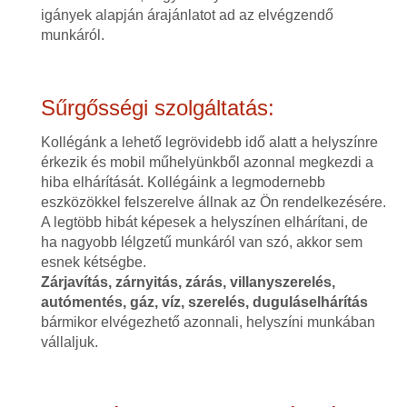
igányek alapján árajánlatot ad az elvégzendő
munkáról.
Sűrgősségi szolgáltatás:
Kollégánk a lehető legrövidebb idő alatt a helyszínre
érkezik és mobil műhelyünkből azonnal megkezdi a
hiba elhárítását. Kollégáink a legmodernebb
eszközökkel felszerelve állnak az Ön rendelkezésére.
A legtöbb hibát képesek a helyszínen elhárítani, de
ha nagyobb lélgzetű munkáról van szó, akkor sem
esnek kétségbe.
Zárjavítás, zárnyitás, zárás, villanyszerelés,
autómentés, gáz, víz, szerelés, duguláselhárítás
bármikor elvégezhető azonnali, helyszíni munkában
vállaljuk.