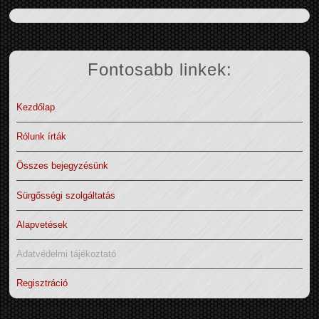
Fontosabb linkek:
Kezdőlap
Rólunk írták
Összes bejegyzésünk
Sürgősségi szolgáltatás
Alapvetések
Adatvédelmi tájékoztató
Regisztráció