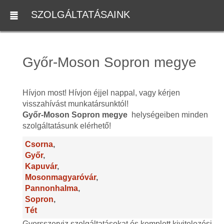
SZOLGÁLTATÁSAINK
Győr-Moson Sopron megye
Hívjon most! Hívjon éjjel nappal, vagy kérjen
visszahívást munkatársunktól!
Győr-Moson Sopron megye
helységeiben minden
szolgáltatásunk elérhető!
Csorna
,
Győr
,
Kapuvár
,
Mosonmagyaróvár
,
Pannonhalma
,
Sopron
,
Tét
Gyorsszerviz szolgáltatásokat és komplett kivitelezési