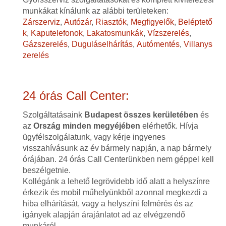
munkákat kínálunk az alábbi területeken:
Zárszerviz
,
Autózár
,
Riasztók
,
Megfigyelők
,
Beléptető
k
,
Kaputelefonok
,
Lakatosmunkák
,
Vízszerelés
,
Gázszerelés
,
Duguláselhárítás
,
Autómentés
,
Villanys
zerelés
24 órás Call Center:
Szolgáltatásaink
Budapest összes kerületében
és
az
Ország minden megyéjében
elérhetők. Hívja
ügyfélszolgálatunk, vagy kérje ingyenes
visszahívásunk az év bármely napján, a nap bármely
órájában. 24 órás Call Centerünkben nem géppel kell
beszélgetnie.
Kollégánk a lehető legrövidebb idő alatt a helyszínre
érkezik és mobil műhelyünkből azonnal megkezdi a
hiba elhárítását, vagy a helyszíni felmérés és az
igányek alapján árajánlatot ad az elvégzendő
munkáról.