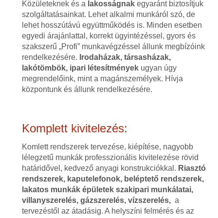
Közületeknek és a
lakosságnak
egyaránt biztosítjuk
szolgáltatásainkat. Lehet alkalmi munkáról szó, de
lehet hosszútávú együttműködés is. Minden esetben
egyedi árajánlattal, korrekt ügyintézéssel, gyors és
szakszerű „Profi” munkavégzéssel állunk megbízóink
rendelkezésére.
Irodaházak, társasházak,
lakótömbök, ipari létesítmények
ugyan úgy
megrendelőink, mint a magánszemélyek. Hívja
központunk és állunk rendelkezésére.
Komplett kivitelezés:
Komlett rendszerek tervezése, kiépítése, nagyobb
lélegzetű munkák professzionális kivitelezése rövid
határidővel, kedvező anyagi konstrukciókkal.
Riasztó
rendszerek, kaputelefonok, beléptető rendszerek,
lakatos munkák épületek szakipari munkálatai,
villanyszerelés, gázszerelés, vízszerelés,
a
tervezéstől az átadásig. A helyszíni felmérés és az