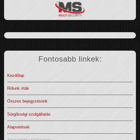
Fontosabb linkek:
Kezdőlap
Rólunk írták
Összes bejegyzésünk
Sürgősségi szolgáltatás
Alapvetések
Adatvédelmi tájékoztató