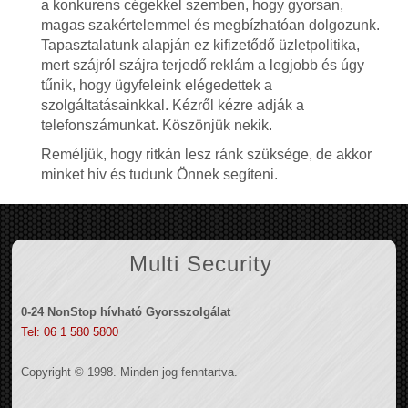
a konkurens cégekkel szemben, hogy gyorsan,
magas szakértelemmel és megbízhatóan dolgozunk.
Tapasztalatunk alapján ez kifizetődő üzletpolitika,
mert szájról szájra terjedő reklám a legjobb és úgy
tűnik, hogy ügyfeleink elégedettek a
szolgáltatásainkkal. Kézről kézre adják a
telefonszámunkat. Köszönjük nekik.
Reméljük, hogy ritkán lesz ránk szüksége, de akkor
minket hív és tudunk Önnek segíteni.
Multi Security
0-24 NonStop hívható Gyorsszolgálat
Tel: 06 1 580 5800
Copyright © 1998. Minden jog fenntartva.