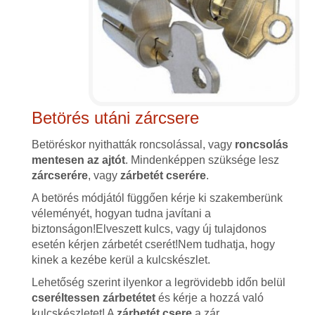
Betörés utáni zárcsere
Betöréskor nyithatták roncsolással, vagy
roncsolás
mentesen az ajtót
. Mindenképpen szüksége lesz
zárcserére
, vagy
zárbetét cserére
.
A betörés módjától függően kérje ki szakemberünk
véleményét, hogyan tudna javítani a
biztonságon!Elveszett kulcs, vagy új tulajdonos
esetén kérjen zárbetét cserét!Nem tudhatja, hogy
kinek a kezébe kerül a kulcskészlet.
Lehetőség szerint ilyenkor a legrövidebb időn belül
cseréltessen zárbetétet
és kérje a hozzá való
kulcskészletet! A
zárbetét csere
a zár