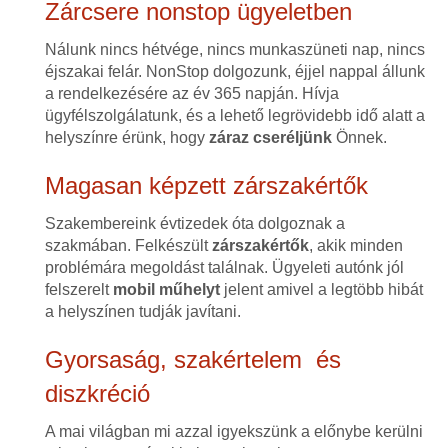
Zárcsere nonstop ügyeletben
Nálunk nincs hétvége, nincs munkaszüneti nap, nincs
éjszakai felár. NonStop dolgozunk, éjjel nappal állunk
a rendelkezésére az év 365 napján. Hívja
ügyfélszolgálatunk, és a lehető legrövidebb idő alatt a
helyszínre érünk, hogy
záraz cseréljünk
Önnek.
Magasan képzett zárszakértők
Szakembereink évtizedek óta dolgoznak a
szakmában. Felkészült
zárszakértők
, akik minden
problémára megoldást találnak. Ügyeleti autónk jól
felszerelt
mobil műhelyt
jelent amivel a legtöbb hibát
a helyszínen tudják javítani.
Gyorsaság, szakértelem és
diszkréció
A mai világban mi azzal igyekszünk a előnybe kerülni