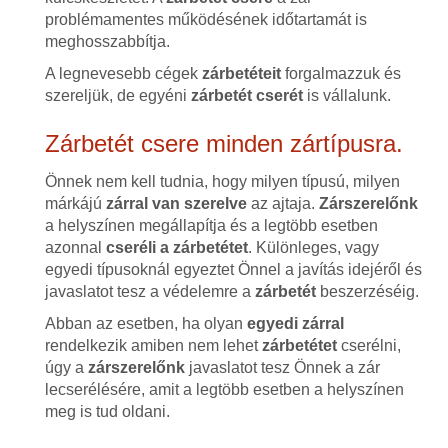
problémamentes működésének időtartamát is
meghosszabbítja.
A legnevesebb cégek
zárbetéteit
forgalmazzuk és
szereljük, de egyéni
zárbetét cserét
is vállalunk.
Zárbetét csere minden zártípusra.
Önnek nem kell tudnia, hogy milyen típusú, milyen
márkájú
zárral van szerelve
az ajtaja.
Zárszerelőnk
a helyszínen megállapítja és a legtöbb esetben
azonnal
cseréli a zárbetétet
. Különleges, vagy
egyedi típusoknál egyeztet Önnel a javítás idejéről és
javaslatot tesz a védelemre a
zárbetét
beszerzéséig.
Abban az esetben, ha olyan
egyedi zárral
rendelkezik amiben nem lehet
zárbetétet
cserélni,
úgy a
zárszerelőnk
javaslatot tesz Önnek a zár
lecserélésére, amit a legtöbb esetben a helyszínen
meg is tud oldani.