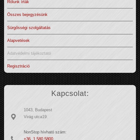
Rólunk írták
Összes bejegyzésünk
Sürgősségi szolgáltatás
Alapvetések
Adatvédelmi tájékoztató
Regisztráció
Kapcsolat:
1043, Budapest
Virág utca19.
NonStop hívható szám:
+36 1 580 5800