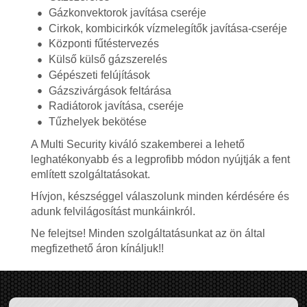
Gázkonvektorok javítása cseréje
Cirkok, kombicirkók vízmelegítők javítása-cseréje
Központi fűtéstervezés
Külső külső gázszerelés
Gépészeti felújítások
Gázszivárgások feltárása
Radiátorok javítása, cseréje
Tűzhelyek bekötése
A Multi Security kiváló szakemberei a lehető
leghatékonyabb és a legprofibb módon nyújtják a fent
említett szolgáltatásokat.
Hívjon, készséggel válaszolunk minden kérdésére és
adunk felvilágosítást munkáinkról.
Ne felejtse! Minden szolgáltatásunkat az ön által
megfizethető áron kínáljuk!!