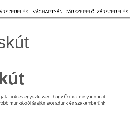
ZÁRSZERELÉS – VÁCHARTYÁN
ZÁRSZERELŐ, ZÁRSZERELÉS 
skút
kút
olgálatunk és egyeztessen, hogy Önnek mely időpont
gyobb munkákról árajánlatot adunk és szakemberünk