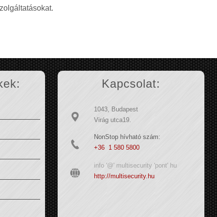
zolgáltatásokat.
kek:
Kapcsolat:
1043, Budapest
Virág utca19.
NonStop hívható szám:
+36 1 580 5800
info '@' multisecurity 'pont' hu
http://multisecurity.hu