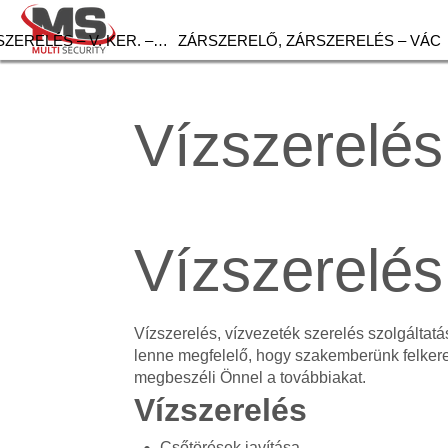
ZERELÉS – V. KER. –…
ZÁRSZERELŐ, ZÁRSZERELÉS – VÁC
Vízszerelés
Vízszerelés
Vízszerelés, vízvezeték szerelés szolgálta
lenne megfelelő, hogy szakemberünk felker
megbeszéli Önnel a továbbiakat.
Vízszerelés
Csőtörések javítása