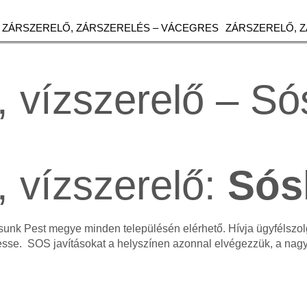
ZÁRSZERELŐ, ZÁRSZERELÉS – VÁCEGRES
ZÁRSZERELŐ, 
, vízszerelő – Só
, vízszerelő:
Sós
tásunk Pest megye minden településén elérhető. Hívja ügyfélsz
esse. SOS javításokat a helyszínen azonnal elvégezzük, a na