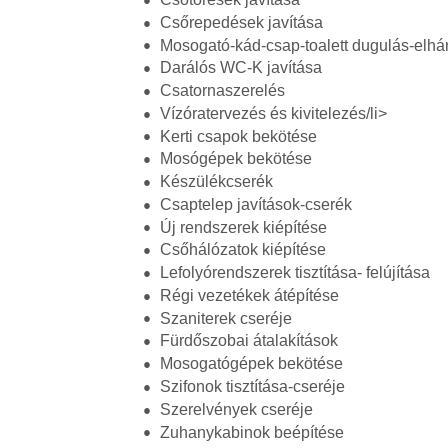
Csőrepedések javítása
Mosogató-kád-csap-toalett dugulás-elhár
Darálós WC-K javítása
Csatornaszerelés
Vízóratervezés és kivitelezés/li>
Kerti csapok bekötése
Mosógépek bekötése
Készülékcserék
Csaptelep javítások-cserék
Új rendszerek kiépítése
Csőhálózatok kiépítése
Lefolyórendszerek tisztítása- felújítása
Régi vezetékek átépítése
Szaniterek cseréje
Fürdőszobai átalakítások
Mosogatógépek bekötése
Szifonok tisztítása-cseréje
Szerelvények cseréje
Zuhanykabinok beépítése