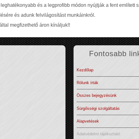
 leghatékonyabb és a legprofibb módon nyújtják a fent említett s
ésére és adunk felvilágosítást munkáinkról.
ltal megfizethető áron kínáljuk!!
Fontosabb lin
Kezdőlap
Rólunk írták
Összes bejegyzésünk
Sürgősségi szolgáltatás
Alapvetések
Adatvédelmi tájékoztató