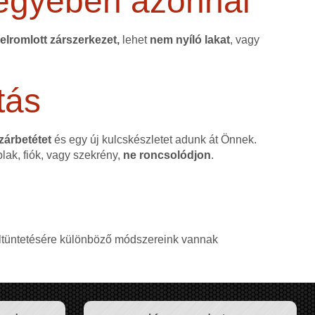
egyében azonnal
elromlott zárszerkezet,
lehet
nem nyíló lakat
, vagy
tás
 zárbetétet
és egy új kulcskészletet adunk át Önnek.
blak, fiók, vagy szekrény,
ne roncsolódjon
.
, eltüntetésére különböző módszereink vannak