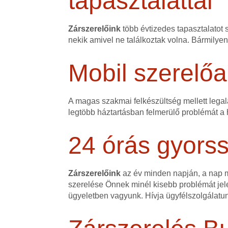
tapasztalattal
Zárszerelőink
több évtizedes tapasztalatot 
nekik amivel ne találkoztak volna. Bármilye
Mobil szerelőa
A magas szakmai felkészültség mellett legalá
legtöbb háztartásban felmerülő problémát a h
24 órás gyorss
Zárszerelőink
az év minden napján, a nap mi
szerelése Önnek minél kisebb problémát jele
ügyeletben vagyunk. Hívja ügyfélszolgálatu