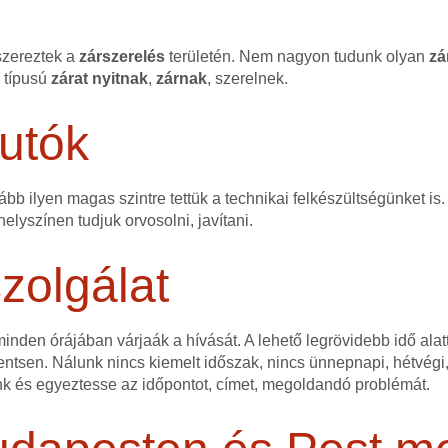
szereztek a
zárszerelés
területén. Nem nagyon tudunk olyan
zá
n típusú
zárat
nyitnak
,
zárnak
, szerelnek.
utók
bb ilyen magas szintre tettük a technikai felkészültségünket is.
elyszínen tudjuk orvosolni, javítani.
zolgálat
nden órájában várjaák a hívását. A lehető legrövidebb idő alatt
ntsen. Nálunk nincs kiemelt időszak, nincs ünnepnapi, hétvégi,
nk és egyeztesse az időpontot, címet, megoldandó problémát.