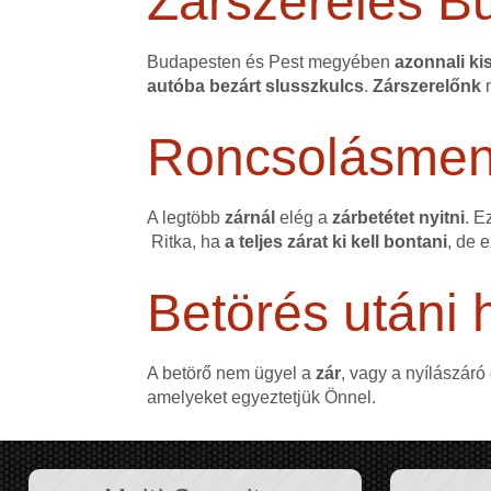
Zárszerelés B
Budapesten és Pest megyében
azonnali kis
autóba bezárt slusszkulcs
.
Zárszerelőnk
m
Roncsolásmente
A legtöbb
zárnál
elég a
zárbetétet nyitni
. E
Ritka, ha
a teljes zárat ki kell bontani
, de 
Betörés utáni h
A betörő nem ügyel a
zár
, vagy a nyílászáró
amelyeket egyeztetjük Önnel.