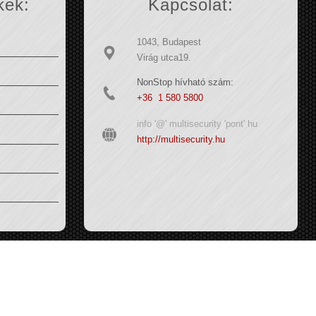
kek:
Kapcsolat:
1043, Budapest
Virág utca19.
NonStop hívható szám:
+36 1 580 5800
info '@' multisecurity 'pont' hu
http://multisecurity.hu