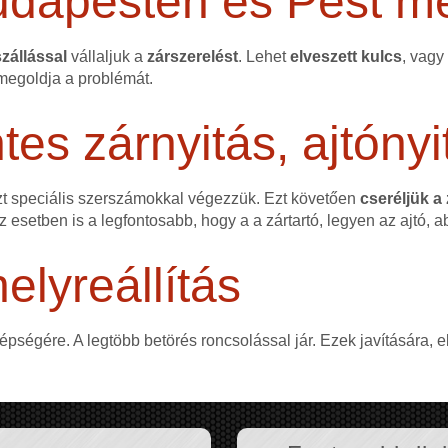
udapesten és Pest m
zállással
vállaljuk a
zárszerelést
. Lehet
elveszett kulcs
, vagy
egoldja a problémát.
s zárnyitás, ajtónyi
zt speciális szerszámokkal végezzük. Ezt követően
cseréljük a
ez esetben is a legfontosabb, hogy a a zártartó, legyen az ajtó, a
elyreállítás
 épségére. A legtöbb betörés roncsolással jár. Ezek javítására