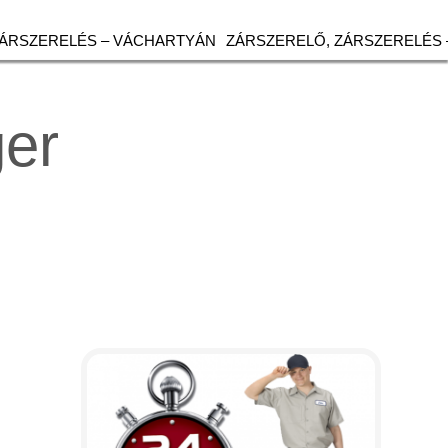
ZÁRSZERELÉS – VÁCHARTYÁN
ZÁRSZERELŐ, ZÁRSZERELÉS 
ger