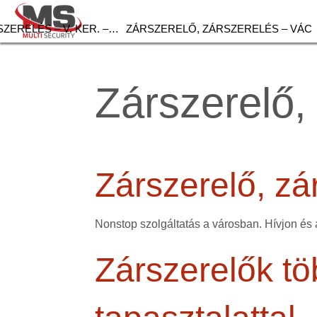
ZERELÉS – V. KER. –…
ZÁRSZERELŐ, ZÁRSZERELÉS – VÁC
Zárszerelő,
Zárszerelő, zá
Nonstop szolgáltatás a városban. Hívjon és 
Zárszerelők tö