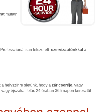
rat
mutatni
 Professzionálisan felszerelt
szervizautónkkal
a
 a helyszínre sietünk, hogy a
zár cseréje
, vagy
 vagy éjszakai felár. 24 órában 365 napon keresztül