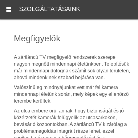
SZOLGÁLTATÁSAINK
Megfigyelők
A zártláncú TV megfigyelő rendszerek szerepe
nagyon megnőtt mindennapi életünkben. Telepítésük
már mindennapi dolognak számít sok olyan területen,
ahová mindenkinek szabad bejárása van.
Valószínűleg mindnyájunkat vett már fel kamera
mindennapi életünk során, mely képek egy ellenőrző
terembe kerültek.
Az utca embere örül annak, hogy biztonságát és jó
közérzetét kamerák felügyelik az utcasarkokon,
bevásárló központokban. A zártláncú TV kizárólag a
problémamegoldás integrált része lehet, ezzel
segítve hatékonyan a bűnmegelőzést és a