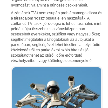
nyomozást, valamint a bűnözés csökkenését.
A zártláncú TV-t nem csupán problémamegoldásra és
a társadalom ‘rossz’ oldala ellen használják. A
zártláncú TV-t sok ‘jó’ dologra is lehet használni, mint
például újra összehozni a városközpontban
szétszéledt gyerekeket, szülőket vagy nagyszülőket;
segíthet megtalálni a látogatóknak az autójukat a
parkolóban; segítségével lehet frissíteni a helyi rádió
közlekedésről és parkolókról szóló híreit és jó
szolgálatot tehet az időről időre előforduló
vészhelyzetben vagy különleges eseményeknél.