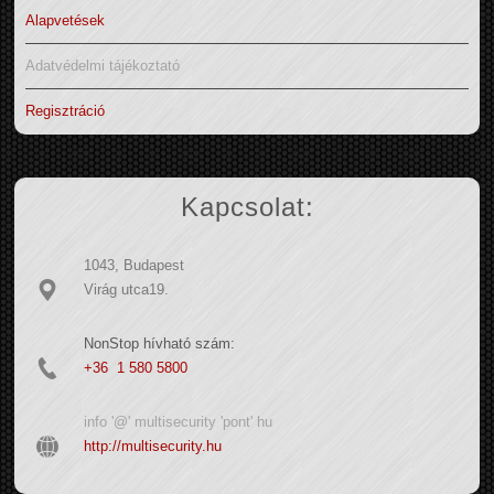
Alapvetések
Adatvédelmi tájékoztató
Regisztráció
Kapcsolat:
1043, Budapest
Virág utca19.
NonStop hívható szám:
+36 1 580 5800
info '@' multisecurity 'pont' hu
http://multisecurity.hu