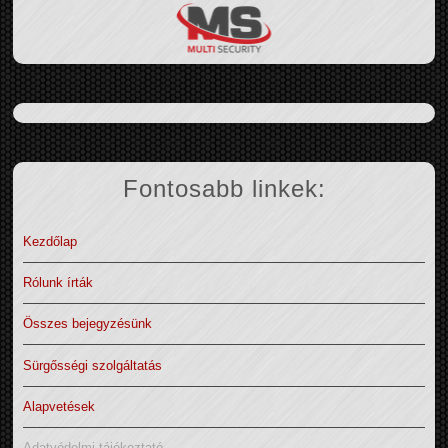
Fontosabb linkek:
Kezdőlap
Rólunk írták
Összes bejegyzésünk
Sürgősségi szolgáltatás
Alapvetések
Adatvédelmi tájékoztató