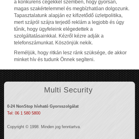
a konkurens cégekkel szemben, hogy gyorsan,
magas szakértelemmel és megbízhatóan dolgozunk.
Tapasztalatunk alapján ez kifizetődő üzletpolitika,
mert szájról szájra terjedő reklám a legjobb és úgy
tűnik, hogy ügyfeleink elégedettek a
szolgáltatásainkkal. Kézről kézre adják a
telefonszámunkat. Köszönjük nekik.
Reméljük, hogy ritkán lesz ránk szüksége, de akkor
minket hív és tudunk Önnek segíteni.
Multi Security
0-24 NonStop hívható Gyorsszolgálat
Tel: 06 1 580 5800
Copyright © 1998. Minden jog fenntartva.