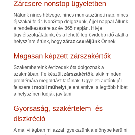
Zárcsere nonstop ügyeletben
Nálunk nincs hétvége, nincs munkaszüneti nap, nincs
éjszakai felár. NonStop dolgozunk, éjjel nappal állunk
a rendelkezésére az év 365 napján. Hívja
ügyfélszolgálatunk, és a lehető legrövidebb idő alatt a
helyszínre érünk, hogy
záraz cseréljünk
Önnek.
Magasan képzett zárszakértők
Szakembereink évtizedek óta dolgoznak a
szakmában. Felkészült
zárszakértők
, akik minden
problémára megoldást találnak. Ügyeleti autónk jól
felszerelt
mobil műhelyt
jelent amivel a legtöbb hibát
a helyszínen tudják javítani.
Gyorsaság, szakértelem és
diszkréció
A mai világban mi azzal igyekszünk a előnybe kerülni