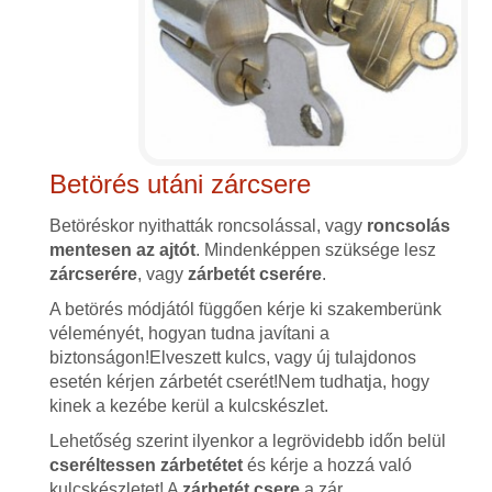
Betörés utáni zárcsere
Betöréskor nyithatták roncsolással, vagy
roncsolás
mentesen az ajtót
. Mindenképpen szüksége lesz
zárcserére
, vagy
zárbetét cserére
.
A betörés módjától függően kérje ki szakemberünk
véleményét, hogyan tudna javítani a
biztonságon!Elveszett kulcs, vagy új tulajdonos
esetén kérjen zárbetét cserét!Nem tudhatja, hogy
kinek a kezébe kerül a kulcskészlet.
Lehetőség szerint ilyenkor a legrövidebb időn belül
cseréltessen zárbetétet
és kérje a hozzá való
kulcskészletet! A
zárbetét csere
a zár