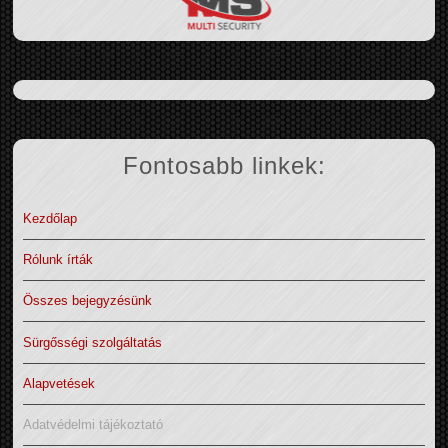
Fontosabb linkek:
Kezdőlap
Rólunk írták
Összes bejegyzésünk
Sürgősségi szolgáltatás
Alapvetések
Adatvédelmi tájékoztató