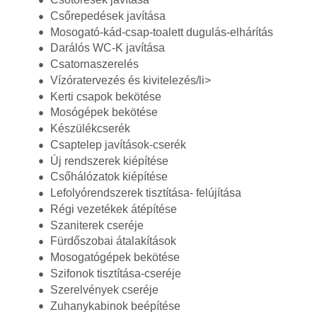
Csőrepedések javítása
Mosogató-kád-csap-toalett dugulás-elhárítás
Darálós WC-K javítása
Csatornaszerelés
Vízóratervezés és kivitelezés/li>
Kerti csapok bekötése
Mosógépek bekötése
Készülékcserék
Csaptelep javítások-cserék
Új rendszerek kiépítése
Csőhálózatok kiépítése
Lefolyórendszerek tisztítása- felújítása
Régi vezetékek átépítése
Szaniterek cseréje
Fürdőszobai átalakítások
Mosogatógépek bekötése
Szifonok tisztítása-cseréje
Szerelvények cseréje
Zuhanykabinok beépítése