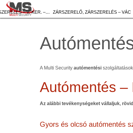
ZERELÉS – V. KER. –…
ZÁRSZERELŐ, ZÁRSZERELÉS – VÁC
Autómentés
A Multi Security
autómentési
szolgáltatások 
Autómentés –
Az alábbi tevékenységeket vállaljuk, rövi
Gyors és olcsó autómentés sz