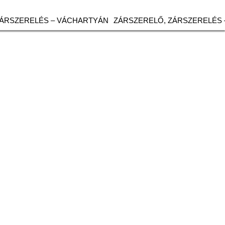
ZÁRSZERELÉS – VÁCHARTYÁN
ZÁRSZERELŐ, ZÁRSZERELÉS 