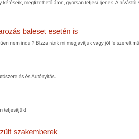
 kéréseik, megfizethető áron, gyorsan teljesüljenek. A hívástól
arozás baleset esetén is
en nem indul? Bízza ránk mi megjavítjuk vagy jól felszerelt mű
tószerelés és Autónyitás.
 teljesítjük!
szült szakemberek