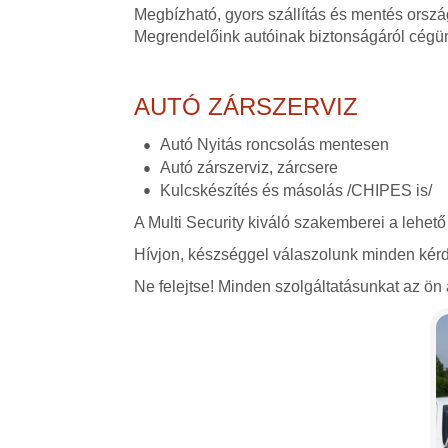
Megbízható, gyors szállítás és mentés orszá
Megrendelőink autóinak biztonságáról cégü
AUTÓ ZÁRSZERVIZ
Autó Nyitás roncsolás mentesen
Autó zárszerviz, zárcsere
Kulcskészítés és másolás /CHIPES is/
A Multi Security kiváló szakemberei a lehető
Hívjon, készséggel válaszolunk minden kérd
Ne felejtse! Minden szolgáltatásunkat az ön á