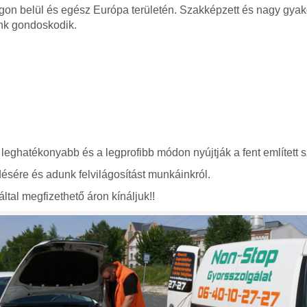
gon belül és egész Európa területén. Szakképzett és nagy gyako
nk gondoskodik.
 leghatékonyabb és a legprofibb módon nyújtják a fent említett s
ésére és adunk felvilágosítást munkáinkról.
ltal megfizethető áron kínáljuk!!