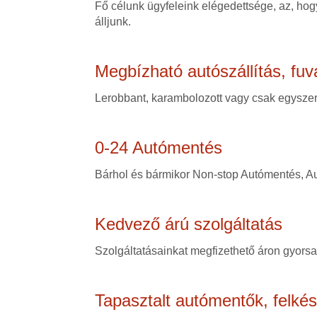
Fő célunk ügyfeleink elégedettsége, az, hogy
álljunk.
Megbízható autószállítás, fuv
Lerobbant, karambolozott vagy csak egyszerű
0-24 Autómentés
Bárhol és bármikor Non-stop Autómentés, Au
Kedvező árú szolgáltatás
Szolgáltatásainkat megfizethető áron gyorsan
Tapasztalt autómentők, felké