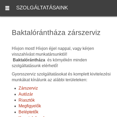
SZOLGÁLTATÁSAINK
Baktalórántháza zárszerviz
Hívjon most! Hívjon éjjel nappal, vagy kérjen
visszahívást munkatársunktól!
Baktalórántháza
és környékén minden
szolgáltatásunk elérhető!
Gyorsszerviz szolgáltatásokat és komplett kivitelezési
munkákat kínálunk az alábbi területeken:
Zárszerviz
Autózár
Riasztók
Megfigyelők
Beléptetők