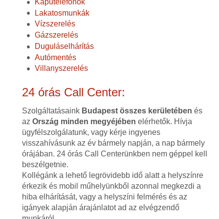
Kaputelefonok
Lakatosmunkák
Vízszerelés
Gázszerelés
Duguláselhárítás
Autómentés
Villanyszerelés
24 órás Call Center:
Szolgáltatásaink
Budapest összes kerületében
és
az
Ország minden megyéjében
elérhetők. Hívja
ügyfélszolgálatunk, vagy kérje ingyenes
visszahívásunk az év bármely napján, a nap bármely
órájában. 24 órás Call Centerünkben nem géppel kell
beszélgetnie.
Kollégánk a lehető legrövidebb idő alatt a helyszínre
érkezik és mobil műhelyünkből azonnal megkezdi a
hiba elhárítását, vagy a helyszíni felmérés és az
igányek alapján árajánlatot ad az elvégzendő
munkáról.