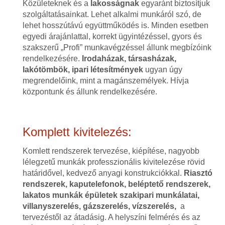
Közületeknek és a
lakosságnak
egyaránt biztosítjuk
szolgáltatásainkat. Lehet alkalmi munkáról szó, de
lehet hosszútávú együttműködés is. Minden esetben
egyedi árajánlattal, korrekt ügyintézéssel, gyors és
szakszerű „Profi” munkavégzéssel állunk megbízóink
rendelkezésére.
Irodaházak, társasházak,
lakótömbök, ipari létesítmények
ugyan úgy
megrendelőink, mint a magánszemélyek. Hívja
központunk és állunk rendelkezésére.
Komplett kivitelezés:
Komlett rendszerek tervezése, kiépítése, nagyobb
lélegzetű munkák professzionális kivitelezése rövid
határidővel, kedvező anyagi konstrukciókkal.
Riasztó
rendszerek, kaputelefonok, beléptető rendszerek,
lakatos munkák épületek szakipari munkálatai,
villanyszerelés, gázszerelés, vízszerelés,
a
tervezéstől az átadásig. A helyszíni felmérés és az