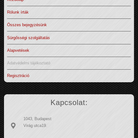
Rólunk írták
Összes bejegyzésünk
Sürgősségi szolgáltatás
Alapvetések
Adatvédelmi tájékoztató
Regisztráció
Kapcsolat:
1043, Budapest
Virág utca19.