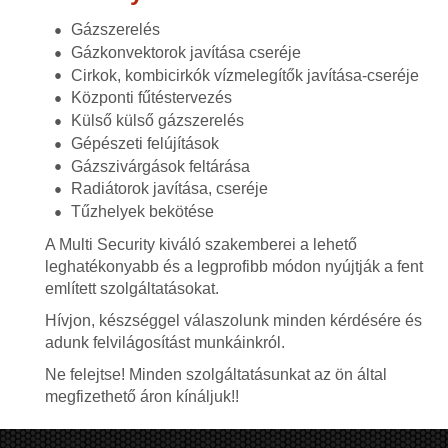
Gázszerelés
Gázkonvektorok javítása cseréje
Cirkok, kombicirkók vízmelegítők javítása-cseréje
Központi fűtéstervezés
Külső külső gázszerelés
Gépészeti felújítások
Gázszivárgások feltárása
Radiátorok javítása, cseréje
Tűzhelyek bekötése
A Multi Security kiváló szakemberei a lehető
leghatékonyabb és a legprofibb módon nyújtják a fent
említett szolgáltatásokat.
Hívjon, készséggel válaszolunk minden kérdésére és
adunk felvilágosítást munkáinkról.
Ne felejtse! Minden szolgáltatásunkat az ön által
megfizethető áron kínáljuk!!