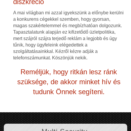
diszkréció
A mai világban mi azzal igyekszünk a előnybe kerülni
a konkurens cégekkel szemben, hogy gyorsan,
magas szakértelemmel és megbízhatóan dolgozunk.
Tapasztalatunk alapján ez kifizetődő üzletpolitika,
mert szájról szájra terjedő reklám a legjobb és úgy
tűnik, hogy ügyfeleink elégedettek a
szolgáltatásainkkal. Kézről kézre adják a
telefonszámunkat. Köszönjük nekik.
Reméljük, hogy ritkán lesz ránk
szüksége, de akkor minket hív és
tudunk Önnek segíteni.