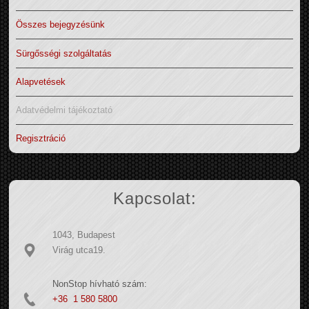
Összes bejegyzésünk
Sürgősségi szolgáltatás
Alapvetések
Adatvédelmi tájékoztató
Regisztráció
Kapcsolat:
1043, Budapest
Virág utca19.
NonStop hívható szám:
+36 1 580 5800