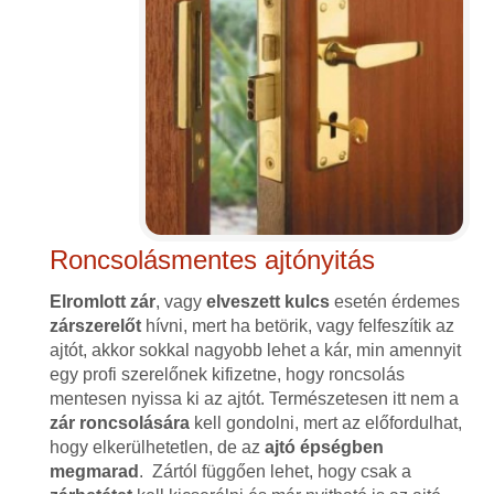
Roncsolásmentes ajtónyitás
Elromlott zár
, vagy
elveszett kulcs
esetén érdemes
zárszerelőt
hívni, mert ha betörik, vagy felfeszítik az
ajtót, akkor sokkal nagyobb lehet a kár, min amennyit
egy profi szerelőnek kifizetne, hogy roncsolás
mentesen nyissa ki az ajtót. Természetesen itt nem a
zár roncsolására
kell gondolni, mert az előfordulhat,
hogy elkerülhetetlen, de az
ajtó épségben
megmarad
. Zártól függően lehet, hogy csak a