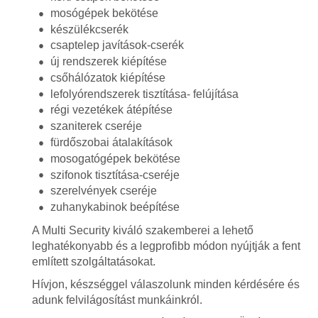
mosógépek bekötése
készülékcserék
csaptelep javítások-cserék
új rendszerek kiépítése
csőhálózatok kiépítése
lefolyórendszerek tisztítása- felújítása
régi vezetékek átépítése
szaniterek cseréje
fürdőszobai átalakítások
mosogatógépek bekötése
szifonok tisztítása-cseréje
szerelvények cseréje
zuhanykabinok beépítése
A Multi Security kiváló szakemberei a lehető
leghatékonyabb és a legprofibb módon nyújtják a fent
említett szolgáltatásokat.
Hívjon, készséggel válaszolunk minden kérdésére és
adunk felvilágosítást munkáinkról.