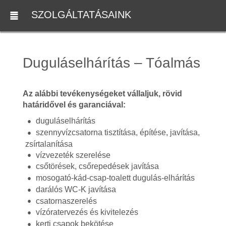
SZOLGÁLTATÁSAINK
Duguláselhárítás – Tóalmás
Az alábbi tevékenységeket vállaljuk, rövid
határidővel és garanciával:
duguláselhárítás
szennyvízcsatorna tisztítása, építése, javítása,
zsírtalanítása
vízvezeték szerelése
csőtörések, csőrepedések javítása
mosogató-kád-csap-toalett dugulás-elhárítás
darálós WC-K javítása
csatornaszerelés
vízóratervezés és kivitelezés
kerti csapok bekötése