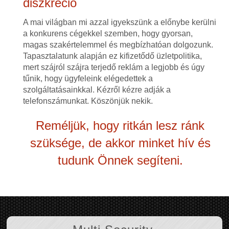
diszkréció
A mai világban mi azzal igyekszünk a előnybe kerülni
a konkurens cégekkel szemben, hogy gyorsan,
magas szakértelemmel és megbízhatóan dolgozunk.
Tapasztalatunk alapján ez kifizetődő üzletpolitika,
mert szájról szájra terjedő reklám a legjobb és úgy
tűnik, hogy ügyfeleink elégedettek a
szolgáltatásainkkal. Kézről kézre adják a
telefonszámunkat. Köszönjük nekik.
Reméljük, hogy ritkán lesz ránk
szüksége, de akkor minket hív és
tudunk Önnek segíteni.