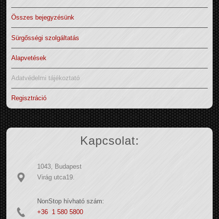
Összes bejegyzésünk
Sürgősségi szolgáltatás
Alapvetések
Adatvédelmi tájékoztató
Regisztráció
Kapcsolat:
1043, Budapest
Virág utca19.
NonStop hívható szám:
+36 1 580 5800