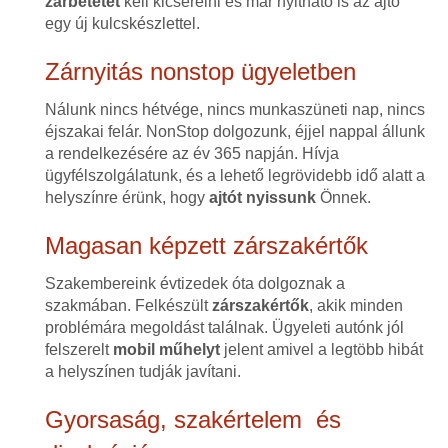
zárbetétet
kell kicserélni és már nyitható is az ajtó
egy új kulcskészlettel.
Zárnyitás nonstop ügyeletben
Nálunk nincs hétvége, nincs munkaszüneti nap, nincs
éjszakai felár. NonStop dolgozunk, éjjel nappal állunk
a rendelkezésére az év 365 napján. Hívja
ügyfélszolgálatunk, és a lehető legrövidebb idő alatt a
helyszínre érünk, hogy
ajtót nyissunk
Önnek.
Magasan képzett zárszakértők
Szakembereink évtizedek óta dolgoznak a
szakmában. Felkészült
zárszakértők
, akik minden
problémára megoldást találnak. Ügyeleti autónk jól
felszerelt
mobil műhelyt
jelent amivel a legtöbb hibát
a helyszínen tudják javítani.
Gyorsaság, szakértelem és