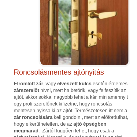
Roncsolásmentes ajtónyitás
Elromlott zár
, vagy
elveszett kulcs
esetén érdemes
zárszerelőt
hívni, mert ha betörik, vagy felfeszítik az
ajtót, akkor sokkal nagyobb lehet a kár, min amennyit
egy profi szerelőnek kifizetne, hogy roncsolás
mentesen nyissa ki az ajtót. Természetesen itt nem a
zár roncsolására
kell gondolni, mert az előfordulhat,
hogy elkerülhetetlen, de az
ajtó épségben
megmarad
. Zártól függően lehet, hogy csak a