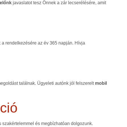
előnk
javaslatot tesz Önnek a zár lecserélésére, amit
k a rendelkezésére az év 365 napján. Hívja
goldást találnak. Ügyeleti autónk jól felszerelt
mobil
ció
as szakértelemmel és megbízhatóan dolgozunk.