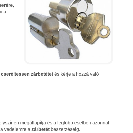
serére
,
i a
l
cseréltessen zárbetétet
és kérje a hozzá való
lyszínen megállapítja és a legtöbb esetben azonnal
sz a védelemre a
zárbetét
beszerzéséig.