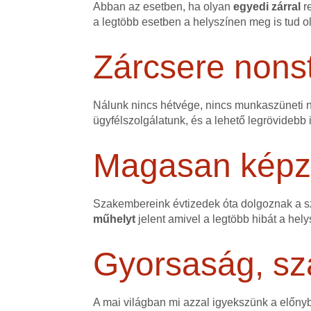
Abban az esetben, ha olyan
egyedi zárral
r
a legtöbb esetben a helyszínen meg is tud o
Zárcsere nons
Nálunk nincs hétvége, nincs munkaszüneti na
ügyfélszolgálatunk, és a lehető legrövidebb 
Magasan képze
Szakembereink évtizedek óta dolgoznak a 
műhelyt
jelent amivel a legtöbb hibát a hely
Gyorsaság, sz
A mai világban mi azzal igyekszünk a előn