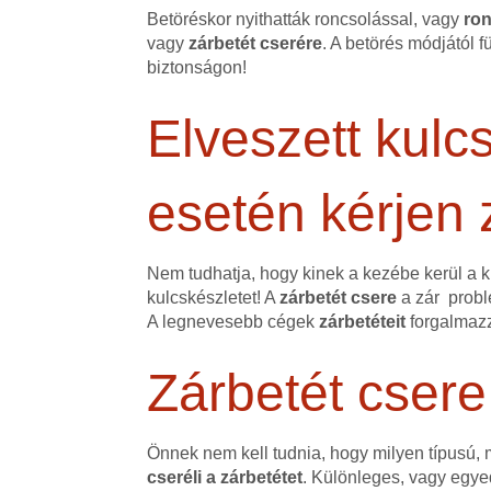
Betöréskor nyithatták roncsolással, vagy
ron
vagy
zárbetét cserére
. A betörés módjától 
biztonságon!
Elveszett kulcs
esetén kérjen 
Nem tudhatja, hogy kinek a kezébe kerül a k
kulcskészletet! A
zárbetét csere
a zár probl
A legnevesebb cégek
zárbetéteit
forgalmazz
Zárbetét csere
Önnek nem kell tudnia, hogy milyen típusú,
cseréli a zárbetétet
. Különleges, vagy egyed