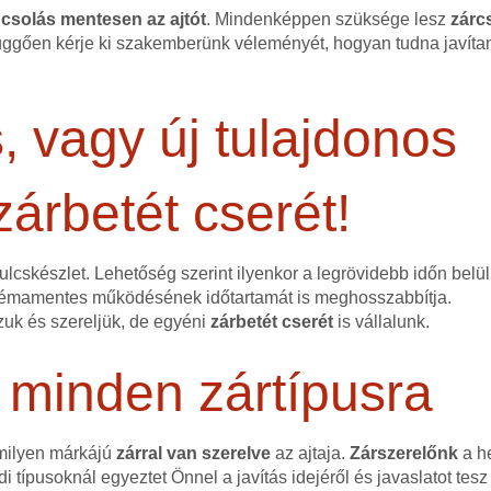
csolás mentesen az ajtót
. Mindenképpen szüksége lesz
zárc
függően kérje ki szakemberünk véleményét, hogyan tudna javítan
, vagy új tulajdonos
zárbetét cserét!
ulcskészlet. Lehetőség szerint ilyenkor a legrövidebb időn belü
émamentes működésének időtartamát is meghosszabbítja.
uk és szereljük, de egyéni
zárbetét cserét
is vállalunk.
 minden zártípusra
 milyen márkájú
zárral van szerelve
az ajtaja.
Zárszerelőnk
a he
i típusoknál egyeztet Önnel a javítás idejéről és javaslatot te