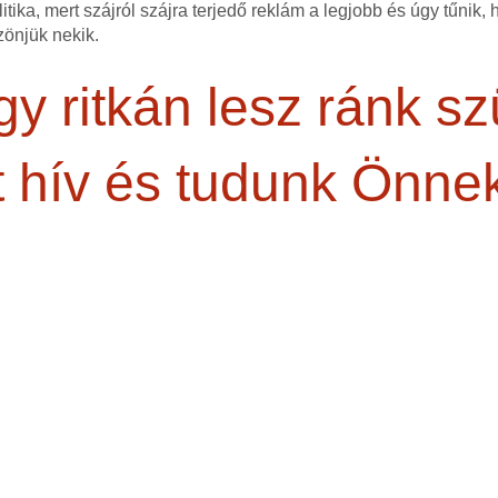
itika, mert szájról szájra terjedő reklám a legjobb és úgy tűnik,
zönjük nekik.
y ritkán lesz ránk s
 hív és tudunk Önnek