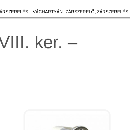
ZÁRSZERELÉS – VÁCHARTYÁN
ZÁRSZERELŐ, ZÁRSZERELÉS 
III. ker. –