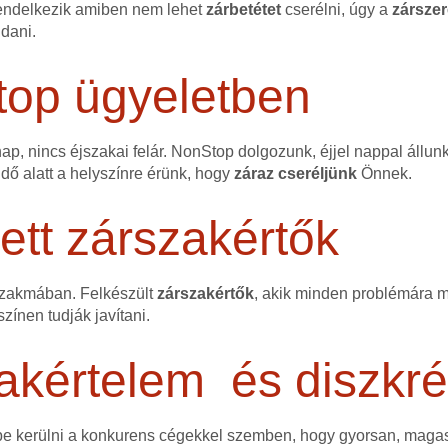
endelkezik amiben nem lehet
zárbetétet
cserélni, úgy a
zárszer
ldani.
top ügyeletben
p, nincs éjszakai felár. NonStop dolgozunk, éjjel nappal állun
idő alatt a helyszínre érünk, hogy
záraz cseréljünk
Önnek.
tt zárszakértők
szakmában. Felkészült
zárszakértők
, akik minden problémára me
színen tudják javítani.
akértelem és diszkré
ybe kerülni a konkurens cégekkel szemben, hogy gyorsan, mag