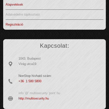
Alapvetések
Adatvédelmi tájékoztató
Regisztráció
Kapcsolat:
1043, Budapest
Virág utca19.
NonStop hívható szám:
+36 1 580 5800
info '@' multisecurity 'pont' hu
http://multisecurity.hu