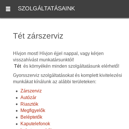
SZOLGÁLTATÁSAINK
Tét zárszerviz
Hívjon most! Hívjon éjjel nappal, vagy kérjen
visszahívást munkatársunktól!
Tét
és környékén minden szolgáltatásunk elérhető!
Gyorsszerviz szolgáltatásokat és komplett kivitelezési
munkákat kínálunk az alábbi területeken:
Zárszerviz
Autózár
Riasztók
Megfigyelők
Beléptetők
Kaputelefonok