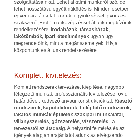
szolgáltatásainkat. Lehet alkalmi munkáról szó, de
lehet hosszútávú együttműködés is. Minden esetben
egyedi árajánlattal, korrekt ügyintézéssel, gyors és
szakszerű „Profi” munkavégzéssel állunk megbízóink
rendelkezésére.
Irodaházak, társasházak,
lakótömbök, ipari létesítmények
ugyan úgy
megrendelőink, mint a magánszemélyek. Hívja
központunk és állunk rendelkezésére.
Komplett kivitelezés:
Komlett rendszerek tervezése, kiépítése, nagyobb
lélegzetű munkák professzionális kivitelezése rövid
határidővel, kedvező anyagi konstrukciókkal.
Riasztó
rendszerek, kaputelefonok, beléptető rendszerek,
lakatos munkák épületek szakipari munkálatai,
villanyszerelés, gázszerelés, vízszerelés,
a
tervezéstől az átadásig. A helyszíni felmérés és az
igények alapján árajánlatot adunk az elvégzendő