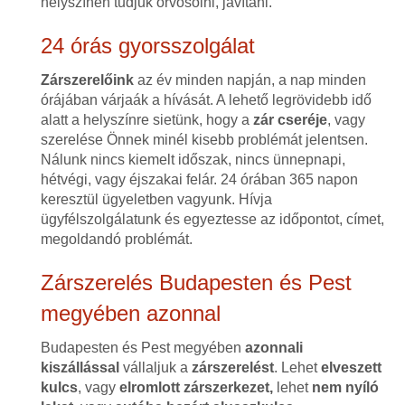
helyszínen tudjuk orvosolni, javítani.
24 órás gyorsszolgálat
Zárszerelőink
az év minden napján, a nap minden
órájában várjaák a hívását. A lehető legrövidebb idő
alatt a helyszínre sietünk, hogy a
zár cseréje
, vagy
szerelése Önnek minél kisebb problémát jelentsen.
Nálunk nincs kiemelt időszak, nincs ünnepnapi,
hétvégi, vagy éjszakai felár. 24 órában 365 napon
keresztül ügyeletben vagyunk. Hívja
ügyfélszolgálatunk és egyeztesse az időpontot, címet,
megoldandó problémát.
Zárszerelés Budapesten és Pest
megyében azonnal
Budapesten és Pest megyében
azonnali
kiszállással
vállaljuk a
zárszerelést
. Lehet
elveszett
kulcs
, vagy
elromlott zárszerkezet,
lehet
nem nyíló