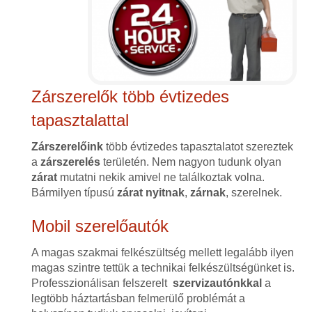
Zárszerelők több évtizedes
tapasztalattal
Zárszerelőink
több évtizedes tapasztalatot szereztek
a
zárszerelés
területén. Nem nagyon tudunk olyan
zárat
mutatni nekik amivel ne találkoztak volna.
Bármilyen típusú
zárat
nyitnak
,
zárnak
, szerelnek.
Mobil szerelőautók
A magas szakmai felkészültség mellett legalább ilyen
magas szintre tettük a technikai felkészültségünket is.
Professzionálisan felszerelt
szervizautónkkal
a
legtöbb háztartásban felmerülő problémát a