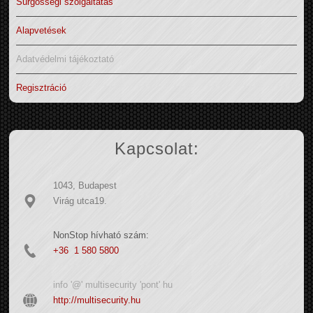
Sürgősségi szolgáltatás
Alapvetések
Adatvédelmi tájékoztató
Regisztráció
Kapcsolat:
1043, Budapest
Virág utca19.
NonStop hívható szám:
+36 1 580 5800
info '@' multisecurity 'pont' hu
http://multisecurity.hu