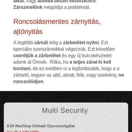
lakat
, vagy
autóba bezárt slusszkulcs
.
Zárszerelőnk
megoldja a problémát.
Roncsolásmentes zárnyitás,
ajtónyitás
A legtöbb
zárnál
elég a
zárbetétet nyitni
. Ezt
speciális szerszámokkal végezzük. Ezt követően
cseréljük a zárbetétet
és egy új kulcskészletet
adunk át Önnek. Ritka, ha
a teljes zárat ki kell
bontani
, de ez esetben is a legfontosabb, hogy a a
zártartó, legyen az ajtó, ablak, fiók, vagy szekrény,
ne
roncsolódjon
.
Multi Security
0-24 NonStop hívható Gyorsszolgálat