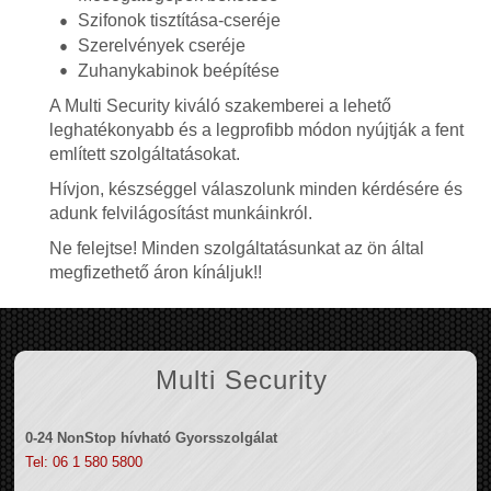
Szifonok tisztítása-cseréje
Szerelvények cseréje
Zuhanykabinok beépítése
A Multi Security kiváló szakemberei a lehető
leghatékonyabb és a legprofibb módon nyújtják a fent
említett szolgáltatásokat.
Hívjon, készséggel válaszolunk minden kérdésére és
adunk felvilágosítást munkáinkról.
Ne felejtse! Minden szolgáltatásunkat az ön által
megfizethető áron kínáljuk!!
Multi Security
0-24 NonStop hívható Gyorsszolgálat
Tel: 06 1 580 5800