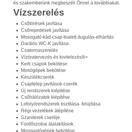
és szakemberünk megbeszéli Önnel a továbbiakat.
Vízszerelés
Csőtörések javítása
Csőrepedések javítása
Mosogató-kád-csap-toalett dugulás-elhárítás
Darálós WC-K javítása
Csatornaszerelés
Vízóratervezés és kivitelezés/li>
Kerti csapok bekötése
Mosógépek bekötése
Készülékcserék
Csaptelep javítások-cserék
Új rendszerek kiépítése
Csőhálózatok kiépítése
Lefolyórendszerek tisztítása- felújítása
Régi vezetékek átépítése
Szaniterek cseréje
Fürdőszobai átalakítások
Mosogatógépek bekötése