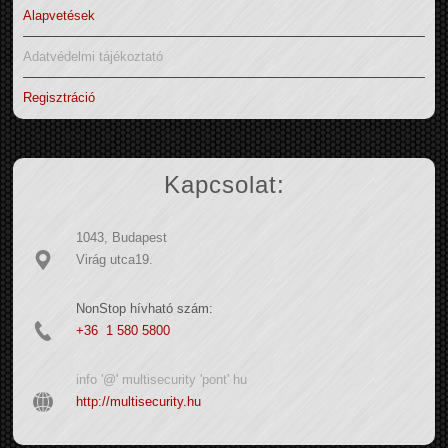
Alapvetések
Adatvédelmi tájékoztató
Regisztráció
Kapcsolat:
1043, Budapest
Virág utca19.
NonStop hívható szám:
+36 1 580 5800
info '@' multisecurity 'pont' hu
http://multisecurity.hu