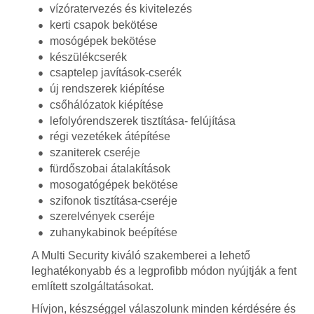
vízóratervezés és kivitelezés
kerti csapok bekötése
mosógépek bekötése
készülékcserék
csaptelep javítások-cserék
új rendszerek kiépítése
csőhálózatok kiépítése
lefolyórendszerek tisztítása- felújítása
régi vezetékek átépítése
szaniterek cseréje
fürdőszobai átalakítások
mosogatógépek bekötése
szifonok tisztítása-cseréje
szerelvények cseréje
zuhanykabinok beépítése
A Multi Security kiváló szakemberei a lehető
leghatékonyabb és a legprofibb módon nyújtják a fent
említett szolgáltatásokat.
Hívjon, készséggel válaszolunk minden kérdésére és