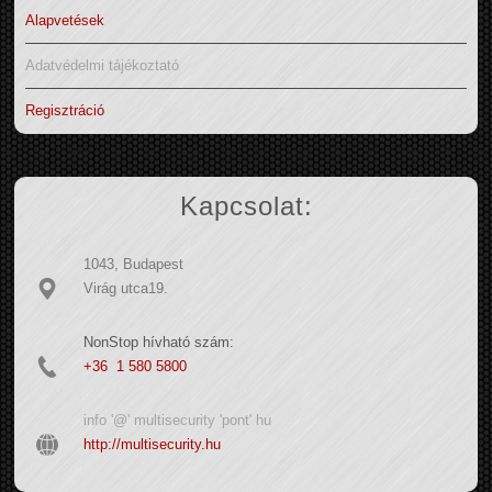
Alapvetések
Adatvédelmi tájékoztató
Regisztráció
Kapcsolat:
1043, Budapest
Virág utca19.
NonStop hívható szám:
+36 1 580 5800
info '@' multisecurity 'pont' hu
http://multisecurity.hu