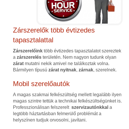
Zárszerelők több évtizedes
tapasztalattal
Zárszerelőink
több évtizedes tapasztalatot szereztek
a
zárszerelés
területén. Nem nagyon tudunk olyan
zárat
mutatni nekik amivel ne találkoztak volna.
Bármilyen típusú
zárat
nyitnak
,
zárnak
, szerelnek.
Mobil szerelőautók
A magas szakmai felkészültség mellett legalább ilyen
magas szintre tettük a technikai felkészültségünket is.
Professzionálisan felszerelt
szervizautónkkal
a
legtöbb háztartásban felmerülő problémát a
helyszínen tudjuk orvosolni, javítani.