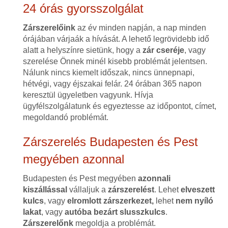
24 órás gyorsszolgálat
Zárszerelőink
az év minden napján, a nap minden
órájában várjaák a hívását. A lehető legrövidebb idő
alatt a helyszínre sietünk, hogy a
zár cseréje
, vagy
szerelése Önnek minél kisebb problémát jelentsen.
Nálunk nincs kiemelt időszak, nincs ünnepnapi,
hétvégi, vagy éjszakai felár. 24 órában 365 napon
keresztül ügyeletben vagyunk. Hívja
ügyfélszolgálatunk és egyeztesse az időpontot, címet,
megoldandó problémát.
Zárszerelés Budapesten és Pest
megyében azonnal
Budapesten és Pest megyében
azonnali
kiszállással
vállaljuk a
zárszerelést
. Lehet
elveszett
kulcs
, vagy
elromlott zárszerkezet,
lehet
nem nyíló
lakat
, vagy
autóba bezárt slusszkulcs
.
Zárszerelőnk
megoldja a problémát.