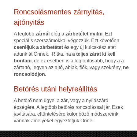
Roncsolásmentes zárnyitás,
ajtónyitás
A legtöbb
zárnál
elég a
zárbetétet nyitni
. Ezt
speciális szerszámokkal végezzük. Ezt követően
cseréljük a zárbetétet
és egy új kulcskészletet
adunk át Önnek. Ritka, ha
a teljes zárat ki kell
bontani
, de ez esetben is a legfontosabb, hogy a a
zártartó, legyen az ajtó, ablak, fiók, vagy szekrény,
ne
roncsolódjon
.
Betörés utáni helyreállítás
A betörő nem ügyel a
zár
, vagy a nyílászáró
épségére. A legtöbb betörés roncsolással jár. Ezek
javítására, eltüntetésére különböző módszereink
vannak amelyeket egyeztetjük Önnel.