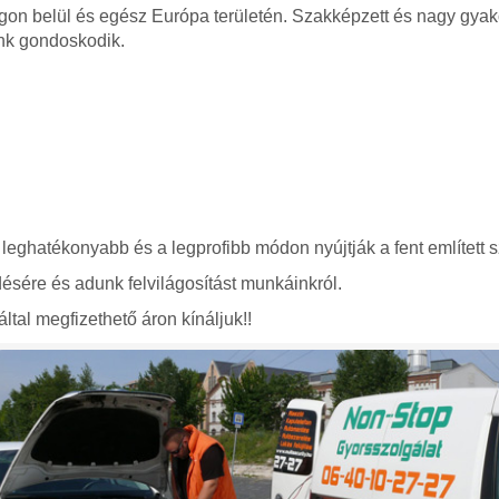
gon belül és egész Európa területén. Szakképzett és nagy gyako
nk gondoskodik.
 leghatékonyabb és a legprofibb módon nyújtják a fent említett s
ésére és adunk felvilágosítást munkáinkról.
ltal megfizethető áron kínáljuk!!