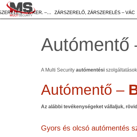
ZERELÉS – V. KER. –…
ZÁRSZERELŐ, ZÁRSZERELÉS – VÁC
Autómentő 
A Multi Security
autómentési
szolgáltatások 
Autómentő –
B
Az alábbi tevékenységeket vállaljuk, rövi
Gyors és olcsó autómentés sz