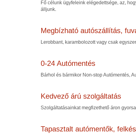
Fő célunk ügyfeleink elégedettsége, az, hogy
álljunk.
Megbízható autószállítás, fuv
Lerobbant, karambolozott vagy csak egyszerű
0-24 Autómentés
Bárhol és bármikor Non-stop Autómentés, Au
Kedvező árú szolgáltatás
Szolgáltatásainkat megfizethető áron gyorsan
Tapasztalt autómentők, felké