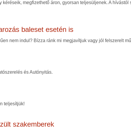
 kéréseik, megfizethető áron, gyorsan teljesüljenek. A hívástól
arozás baleset esetén is
en nem indul? Bízza ránk mi megjavítjuk vagy jól felszerelt mű
tószerelés és Autónyitás.
 teljesítjük!
szült szakemberek