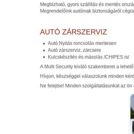
Megbízható, gyors szállítás és mentés orszá
Megrendelőink autóinak biztonságáról cégü
AUTÓ ZÁRSZERVIZ
Autó Nyitás roncsolás mentesen
Autó zárszerviz, zárcsere
Kulcskészítés és másolás /CHIPES is/
A Multi Security kiváló szakemberei a lehető
Hívjon, készséggel válaszolunk minden kérd
Ne felejtse! Minden szolgáltatásunkat az ön á