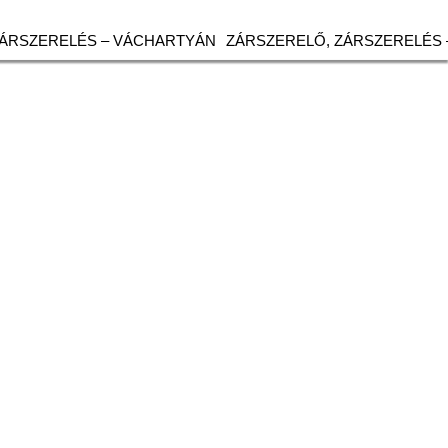
ZÁRSZERELÉS – VÁCHARTYÁN
ZÁRSZERELŐ, ZÁRSZERELÉS 