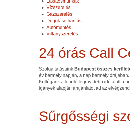
Lakatosmunkák
Vízszerelés
Gázszerelés
Duguláselhárítás
Autómentés
Villanyszerelés
24 órás Call C
Szolgáltatásaink
Budapest összes kerüle
év bármely napján, a nap bármely órájában.
Kollégánk a lehető legrövidebb idő alatt a h
igányek alapján árajánlatot ad az elvégzen
Sűrgősségi szo