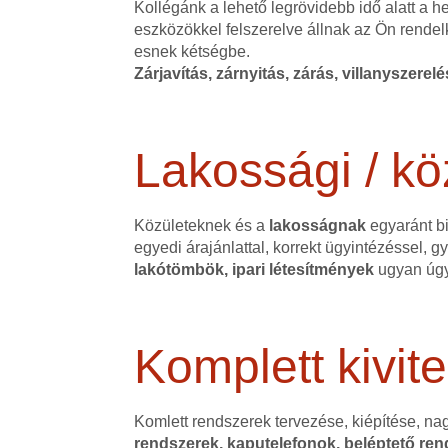
Kollégánk a lehető legrövidebb idő alatt a 
eszközökkel felszerelve állnak az Ön rendel
esnek kétségbe.
Zárjavítás, zárnyitás, zárás, villanyszerel
Lakossági / kö
Közületeknek és a
lakosságnak
egyaránt bi
egyedi árajánlattal, korrekt ügyintézéssel,
lakótömbök, ipari létesítmények
ugyan úgy
Komplett kivite
Komlett rendszerek tervezése, kiépítése, na
rendszerek, kaputelefonok, beléptető rend