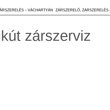
ZÁRSZERELÉS – VÁCHARTYÁN
ZÁRSZERELŐ, ZÁRSZERELÉS 
gkút zárszerviz