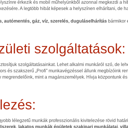
helyszínre érkezik és mobil műhelyünkből azonnal megkezdi a hi
kezésére. A legtöbb hibát képesek a helyszínen elhárítani, de 
és, autómentés, gáz, víz, szerelés, duguláselhárítás
bármikor e
zületi szolgáltatások:
ztosítjuk szolgáltatásainkat. Lehet alkalmi munkáról szó, de l
 gyors és szakszerű „Profi” munkavégzéssel állunk megbízóink r
 megrendelőink, mint a magánszemélyek. Hívja központunk és 
lezés:
gyobb lélegzetű munkák professzionális kivitelezése rövid hatá
szerek, lakatos munkák épületek szakipari munkálatai, villa