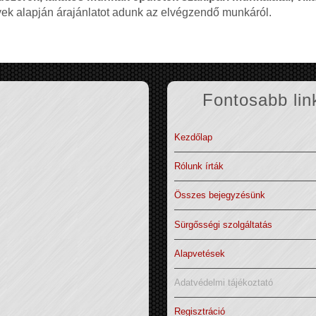
nyek alapján árajánlatot adunk az elvégzendő munkáról.
Fontosabb lin
Kezdőlap
Rólunk írták
Összes bejegyzésünk
Sürgősségi szolgáltatás
Alapvetések
Adatvédelmi tájékoztató
Regisztráció