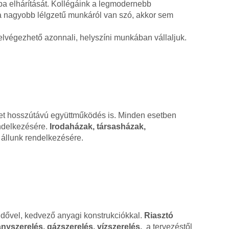
ba elhárítását. Kollégáink a legmodernebb
ha nagyobb lélgzetű munkáról van szó, akkor sem
lvégezhető azonnali, helyszíni munkában vállaljuk.
ehet hosszútávú együttműködés is. Minden esetben
endelkezésére.
Irodaházak, társasházak,
állunk rendelkezésére.
ridővel, kedvező anyagi konstrukciókkal.
Riasztó
nyszerelés, gázszerelés, vízszerelés,
a tervezéstől