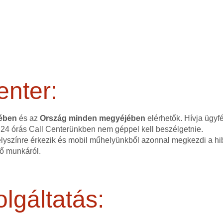
enter:
tében
és az
Ország minden megyéjében
elérhetők. Hívja ügyf
 24 órás Call Centerünkben nem géppel kell beszélgetnie.
elyszínre érkezik és mobil műhelyünkből azonnal megkezdi a hib
dő munkáról.
lgáltatás: