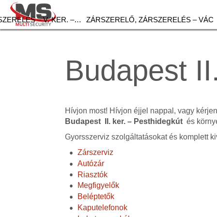
ZERELÉS – V. KER. –…
ZÁRSZERELŐ, ZÁRSZERELÉS – VÁC
Budapest II
Hívjon most! Hívjon éjjel nappal, vagy kérje
Budapest II. ker. – Pesthidegkút
és környé
Gyorsszerviz szolgáltatásokat és komplett ki
Zárszerviz
Autózár
Riasztók
Megfigyelők
Beléptetők
Kaputelefonok