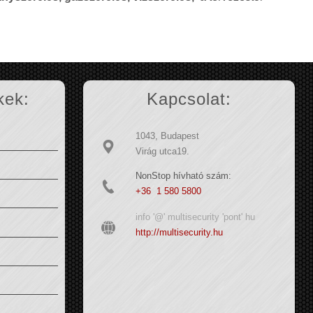
kek:
Kapcsolat:
1043, Budapest
Virág utca19.
NonStop hívható szám:
+36 1 580 5800
info '@' multisecurity 'pont' hu
http://multisecurity.hu