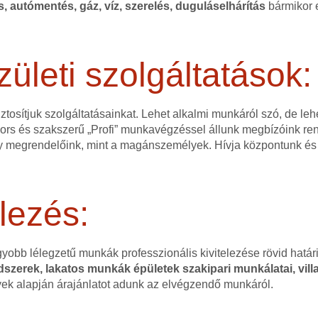
és, autómentés, gáz, víz, szerelés, duguláselhárítás
bármikor e
zületi szolgáltatások:
ztosítjuk szolgáltatásainkat. Lehet alkalmi munkáról szó, de l
 gyors és szakszerű „Profi” munkavégzéssel állunk megbízóink r
 megrendelőink, mint a magánszemélyek. Hívja központunk és 
lezés:
gyobb lélegzetű munkák professzionális kivitelezése rövid hatá
szerek, lakatos munkák épületek szakipari munkálatai, villa
nyek alapján árajánlatot adunk az elvégzendő munkáról.