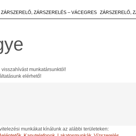
ZÁRSZERELŐ, ZÁRSZERELÉS – VÁCEGRES
ZÁRSZERELŐ, 
gye
n visszahívást munkatársunktól!
ltatásunk elérhető!
vitelezési munkákat kínálunk az alábbi területeken:
Beléptetők
,
Kaputelefonok
,
Lakatosmunkák
,
Vízszerelés
,