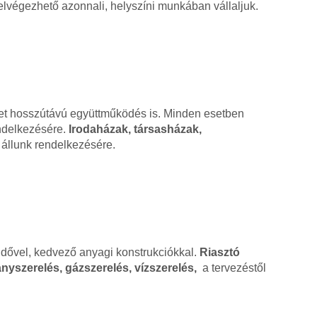
lvégezhető azonnali, helyszíni munkában vállaljuk.
ehet hosszútávú együttműködés is. Minden esetben
endelkezésére.
Irodaházak, társasházak,
állunk rendelkezésére.
ridővel, kedvező anyagi konstrukciókkal.
Riasztó
nyszerelés, gázszerelés, vízszerelés,
a tervezéstől