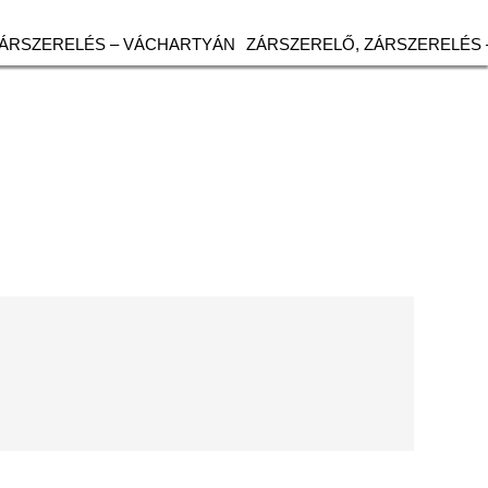
ZÁRSZERELÉS – VÁCHARTYÁN
ZÁRSZERELŐ, ZÁRSZERELÉS 