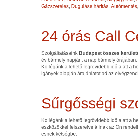
Gázszerelés
,
Duguláselhárítás
,
Autómentés
24 órás Call C
Szolgáltatásaink
Budapest összes kerüle
év bármely napján, a nap bármely órájában.
Kollégánk a lehető legrövidebb idő alatt a h
igányek alapján árajánlatot ad az elvégzen
Sűrgősségi szo
Kollégánk a lehető legrövidebb idő alatt a 
eszközökkel felszerelve állnak az Ön rendel
esnek kétségbe.