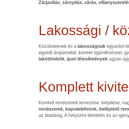
Zárjavítás, zárnyitás, zárás, villanyszerel
Lakossági / kö
Közületeknek és a
lakosságnak
egyaránt bi
egyedi árajánlattal, korrekt ügyintézéssel,
lakótömbök, ipari létesítmények
ugyan úgy
Komplett kivite
Komlett rendszerek tervezése, kiépítése, na
rendszerek, kaputelefonok, beléptető rend
az átadásig. A helyszíni felmérés és az igé