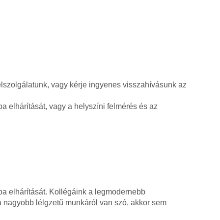
élszolgálatunk, vagy kérje ingyenes visszahívásunk az
a elhárítását, vagy a helyszíni felmérés és az
ba elhárítását. Kollégáink a legmodernebb
ha nagyobb lélgzetű munkáról van szó, akkor sem