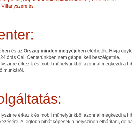
,
Villanyszerelés
enter:
tében
és az
Ország minden megyéjében
elérhetők. Hívja ügyf
 24 órás Call Centerünkben nem géppel kell beszélgetnie.
elyszínre érkezik és mobil műhelyünkből azonnal megkezdi a hib
dő munkáról.
lgáltatás:
helyszínre érkezik és mobil műhelyünkből azonnal megkezdi a hi
kezésére. A legtöbb hibát képesek a helyszínen elhárítani, de 