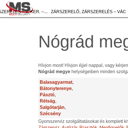
ZERELÉS – V. KER. –…
ZÁRSZERELŐ, ZÁRSZERELÉS – VÁC
Nógrád me
Hívjon most! Hívjon éjjel nappal, vagy kérje
Nógrád megye
helységeiben minden szolgá
Balasagyarmat
,
Bátonyterenye
,
Pásztó
,
Rétság
,
Salgótarján
,
Szécsény
Gyorsszerviz szolgáltatásokat és komplett ki
Zárszerviz
,
Autózár
,
Riasztók
,
Megfigyelők
,