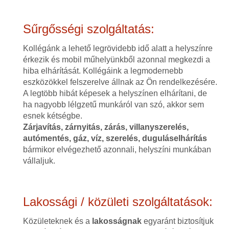
Sűrgősségi szolgáltatás:
Kollégánk a lehető legrövidebb idő alatt a helyszínre
érkezik és mobil műhelyünkből azonnal megkezdi a
hiba elhárítását. Kollégáink a legmodernebb
eszközökkel felszerelve állnak az Ön rendelkezésére.
A legtöbb hibát képesek a helyszínen elhárítani, de
ha nagyobb lélgzetű munkáról van szó, akkor sem
esnek kétségbe.
Zárjavítás, zárnyitás, zárás, villanyszerelés,
autómentés, gáz, víz, szerelés, duguláselhárítás
bármikor elvégezhető azonnali, helyszíni munkában
vállaljuk.
Lakossági / közületi szolgáltatások:
Közületeknek és a
lakosságnak
egyaránt biztosítjuk