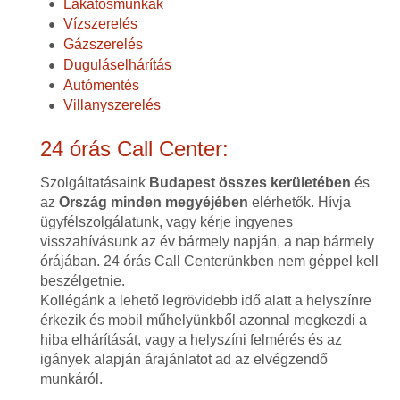
Lakatosmunkák
Vízszerelés
Gázszerelés
Duguláselhárítás
Autómentés
Villanyszerelés
24 órás Call Center:
Szolgáltatásaink
Budapest összes kerületében
és
az
Ország minden megyéjében
elérhetők. Hívja
ügyfélszolgálatunk, vagy kérje ingyenes
visszahívásunk az év bármely napján, a nap bármely
órájában. 24 órás Call Centerünkben nem géppel kell
beszélgetnie.
Kollégánk a lehető legrövidebb idő alatt a helyszínre
érkezik és mobil műhelyünkből azonnal megkezdi a
hiba elhárítását, vagy a helyszíni felmérés és az
igányek alapján árajánlatot ad az elvégzendő
munkáról.