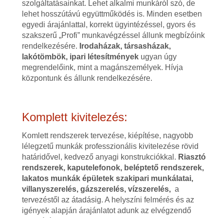
szolgáltatásainkat. Lehet alkalmi munkáról szó, de
lehet hosszútávú együttműködés is. Minden esetben
egyedi árajánlattal, korrekt ügyintézéssel, gyors és
szakszerű „Profi” munkavégzéssel állunk megbízóink
rendelkezésére.
Irodaházak, társasházak,
lakótömbök, ipari létesítmények
ugyan úgy
megrendelőink, mint a magánszemélyek. Hívja
központunk és állunk rendelkezésére.
Komplett kivitelezés:
Komlett rendszerek tervezése, kiépítése, nagyobb
lélegzetű munkák professzionális kivitelezése rövid
határidővel, kedvező anyagi konstrukciókkal.
Riasztó
rendszerek, kaputelefonok, beléptető rendszerek,
lakatos munkák épületek szakipari munkálatai,
villanyszerelés, gázszerelés, vízszerelés,
a
tervezéstől az átadásig. A helyszíni felmérés és az
igények alapján árajánlatot adunk az elvégzendő