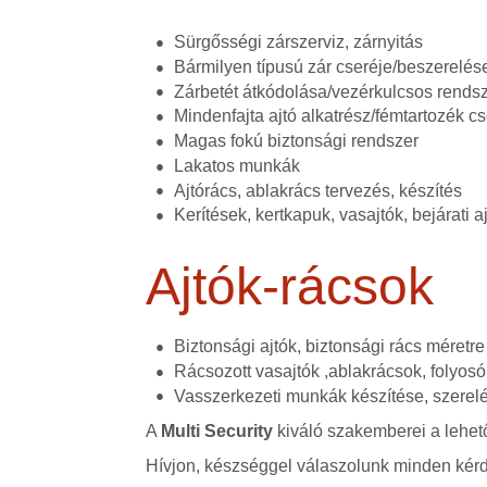
Sürgősségi zárszerviz, zárnyitás
Bármilyen típusú zár cseréje/beszerelése
Zárbetét átkódolása/vezérkulcsos rends
Mindenfajta ajtó alkatrész/fémtartozék cs
Magas fokú biztonsági rendszer
Lakatos munkák
Ajtórács, ablakrács tervezés, készítés
Kerítések, kertkapuk, vasajtók, bejárati 
Ajtók-rácsok
Biztonsági ajtók, biztonsági rács méretr
Rácsozott vasajtók ,ablakrácsok, folyosó
Vasszerkezeti munkák készítése, szerel
A
Multi Security
kiváló szakemberei a lehető
Hívjon, készséggel válaszolunk minden kérd