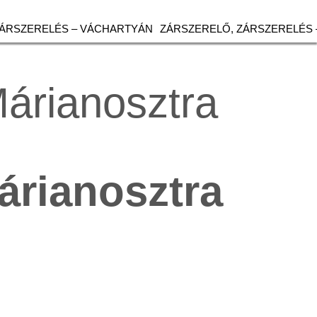
ZÁRSZERELÉS – VÁCHARTYÁN
ZÁRSZERELŐ, ZÁRSZERELÉS 
árianosztra
árianosztra