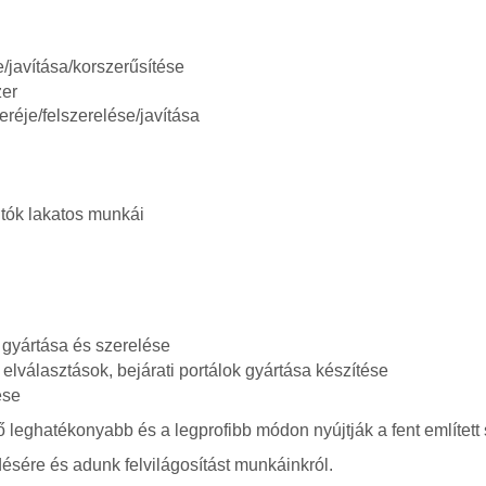
/javítása/korszerűsítése
zer
eréje/felszerelése/javítása
ajtók lakatos munkái
e gyártása és szerelése
 elválasztások, bejárati portálok gyártása készítése
ése
 leghatékonyabb és a legprofibb módon nyújtják a fent említett 
ésére és adunk felvilágosítást munkáinkról.