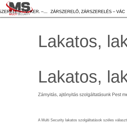
ZERELÉS – V. KER. –…
ZÁRSZERELŐ, ZÁRSZERELÉS – VÁC
Lakatos, la
Lakatos, l
Zárnyitás, ajtónyitás szolgáltatásunk Pest m
A Multi Security lakatos szolgáltatások széles választ