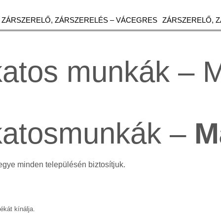
ZÁRSZERELŐ, ZÁRSZERELÉS – VÁCEGRES
ZÁRSZERELŐ, 
katos munkák – M
akatosmunkák –
M
egye minden településén biztosítjuk.
ékát kínálja.