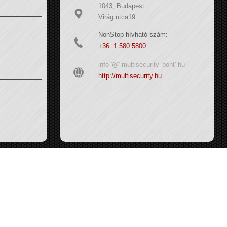
1043, Budapest
Virág utca19.
NonStop hívható szám:
+36 1 580 5800
info '@' multisecurity 'pont' hu
http://multisecurity.hu