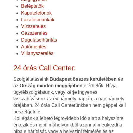
Beléptetők
Kaputelefonok
Lakatosmunkák
Vízszerelés
Gázszerelés
Duguláselhárítás
Autómentés
Villanyszerelés
24 órás Call Center:
Szolgáltatásaink
Budapest összes kerületében
és
az
Ország minden megyéjében
elérhetők. Hívja
ügyfélszolgálatunk, vagy kérje ingyenes
visszahívásunk az év bármely napján, a nap bármely
órájában. 24 órás Call Centerünkben nem géppel kell
beszélgetnie.
Kollégánk a lehető legrövidebb idő alatt a helyszínre
érkezik és mobil műhelyünkből azonnal megkezdi a
hiba elhárítását, vagy a helyszíni felmérés és az