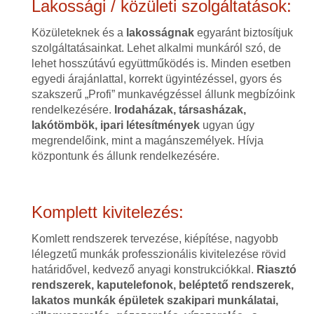
Lakossági / közületi szolgáltatások:
Közületeknek és a
lakosságnak
egyaránt biztosítjuk
szolgáltatásainkat. Lehet alkalmi munkáról szó, de
lehet hosszútávú együttműködés is. Minden esetben
egyedi árajánlattal, korrekt ügyintézéssel, gyors és
szakszerű „Profi” munkavégzéssel állunk megbízóink
rendelkezésére.
Irodaházak, társasházak,
lakótömbök, ipari létesítmények
ugyan úgy
megrendelőink, mint a magánszemélyek. Hívja
központunk és állunk rendelkezésére.
Komplett kivitelezés:
Komlett rendszerek tervezése, kiépítése, nagyobb
lélegzetű munkák professzionális kivitelezése rövid
határidővel, kedvező anyagi konstrukciókkal.
Riasztó
rendszerek, kaputelefonok, beléptető rendszerek,
lakatos munkák épületek szakipari munkálatai,