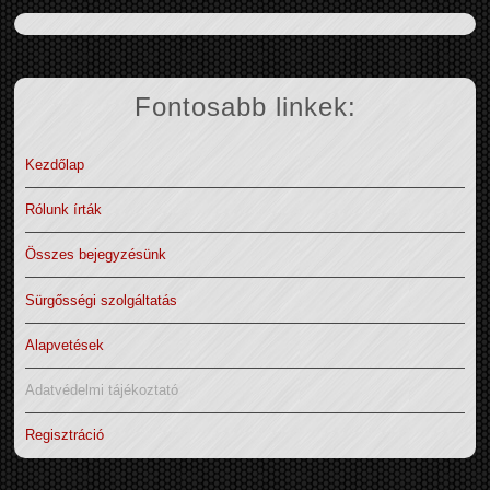
Fontosabb linkek:
Kezdőlap
Rólunk írták
Összes bejegyzésünk
Sürgősségi szolgáltatás
Alapvetések
Adatvédelmi tájékoztató
Regisztráció