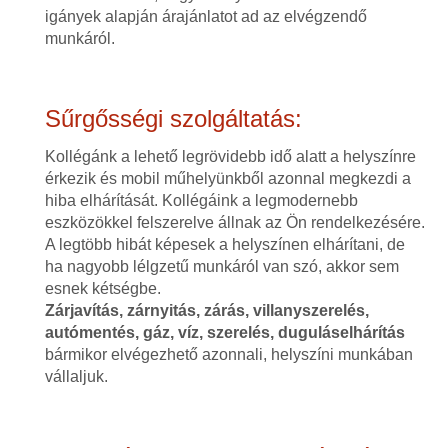
igányek alapján árajánlatot ad az elvégzendő
munkáról.
Sűrgősségi szolgáltatás:
Kollégánk a lehető legrövidebb idő alatt a helyszínre
érkezik és mobil műhelyünkből azonnal megkezdi a
hiba elhárítását. Kollégáink a legmodernebb
eszközökkel felszerelve állnak az Ön rendelkezésére.
A legtöbb hibát képesek a helyszínen elhárítani, de
ha nagyobb lélgzetű munkáról van szó, akkor sem
esnek kétségbe.
Zárjavítás, zárnyitás, zárás, villanyszerelés,
autómentés, gáz, víz, szerelés, duguláselhárítás
bármikor elvégezhető azonnali, helyszíni munkában
vállaljuk.