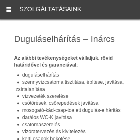
SZOLGÁLTATÁSAINK
Duguláselhárítás – Inárcs
Az alábbi tevékenységeket vállaljuk, rövid
határidővel és garanciával:
duguláselhárítás
szennyvízcsatorna tisztítása, építése, javítása,
zsírtalanítása
vízvezeték szerelése
csőtörések, csőrepedések javítása
mosogató-kád-csap-toalett dugulás-elhárítás
darálós WC-K javítása
csatornaszerelés
vízóratervezés és kivitelezés
kerti csapok bekötése