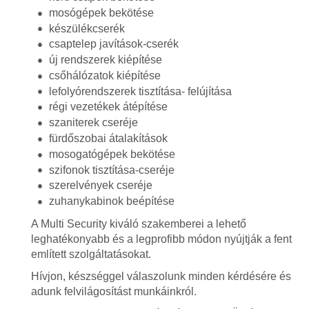
mosógépek bekötése
készülékcserék
csaptelep javítások-cserék
új rendszerek kiépítése
csőhálózatok kiépítése
lefolyórendszerek tisztítása- felújítása
régi vezetékek átépítése
szaniterek cseréje
fürdőszobai átalakítások
mosogatógépek bekötése
szifonok tisztítása-cseréje
szerelvények cseréje
zuhanykabinok beépítése
A Multi Security kiváló szakemberei a lehető
leghatékonyabb és a legprofibb módon nyújtják a fent
említett szolgáltatásokat.
Hívjon, készséggel válaszolunk minden kérdésére és
adunk felvilágosítást munkáinkról.