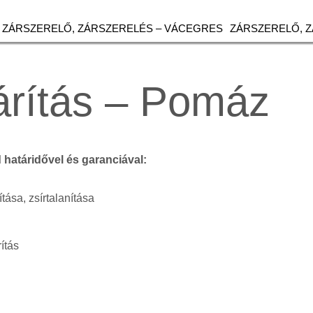
ZÁRSZERELŐ, ZÁRSZERELÉS – VÁCEGRES
ZÁRSZERELŐ, 
árítás – Pomáz
d határidővel és garanciával:
ítása, zsírtalanítása
ítás