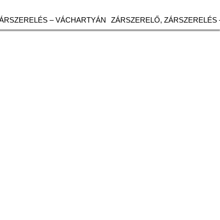
ZÁRSZERELÉS – VÁCHARTYÁN
ZÁRSZERELŐ, ZÁRSZERELÉS 