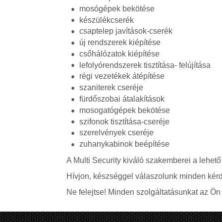
mosógépek bekötése
készülékcserék
csaptelep javítások-cserék
új rendszerek kiépítése
csőhálózatok kiépítése
lefolyórendszerek tisztítása- felújítása
régi vezetékek átépítése
szaniterek cseréje
fürdőszobai átalakítások
mosogatógépek bekötése
szifonok tisztítása-cseréje
szerelvények cseréje
zuhanykabinok beépítése
A Multi Security kiváló szakemberei a lehető
Hívjon, készséggel válaszolunk minden kérd
Ne felejtse! Minden szolgáltatásunkat az Ön á