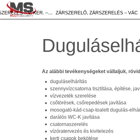
ZERELÉS – V. KER. –…
ZÁRSZERELŐ, ZÁRSZERELÉS – VÁC
Duguláselh
Az alábbi tevékenységeket vállaljuk, rövi
duguláselhárítás
szennyvízcsatorna tisztítása, építése, jav
vízvezeték szerelése
csőtörések, csőrepedések javítása
mosogató-kád-csap-toalett dugulás-elhár
darálós WC-K javítása
csatornaszerelés
vízóratervezés és kivitelezés
kerti csapok bekötése