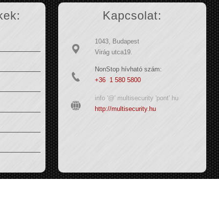
kek:
Kapcsolat:
1043, Budapest
Virág utca19.
NonStop hívható szám:
+36 1 580 5800
info '@' multisecurity 'pont' hu
http://multisecurity.hu