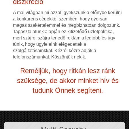
diszkréció
A mai világban mi azzal igyekszünk a előnybe kerülni
a konkurens cégekkel szemben, hogy gyorsan,
magas szakértelemmel és megbízhatóan dolgozunk.
Tapasztalatunk alapján ez kifizetődő üzletpolitika,
mert szájról szájra terjedő reklám a legjobb és úgy
tűnik, hogy ügyfeleink elégedettek a
szolgáltatásainkkal. Kézről kézre adják a
telefonszámunkat. Köszönjük nekik.
Reméljük, hogy ritkán lesz ránk
szüksége, de akkor minket hív és
tudunk Önnek segíteni.