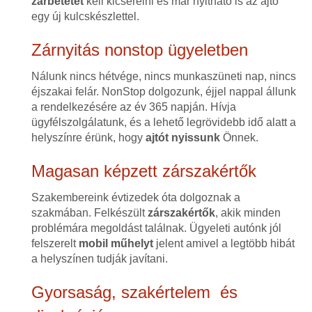
zárbetétet
kell kicserélni és már nyitható is az ajtó
egy új kulcskészlettel.
Zárnyitás nonstop ügyeletben
Nálunk nincs hétvége, nincs munkaszüneti nap, nincs
éjszakai felár. NonStop dolgozunk, éjjel nappal állunk
a rendelkezésére az év 365 napján. Hívja
ügyfélszolgálatunk, és a lehető legrövidebb idő alatt a
helyszínre érünk, hogy
ajtót nyissunk
Önnek.
Magasan képzett zárszakértők
Szakembereink évtizedek óta dolgoznak a
szakmában. Felkészült
zárszakértők
, akik minden
problémára megoldást találnak. Ügyeleti autónk jól
felszerelt
mobil műhelyt
jelent amivel a legtöbb hibát
a helyszínen tudják javítani.
Gyorsaság, szakértelem és