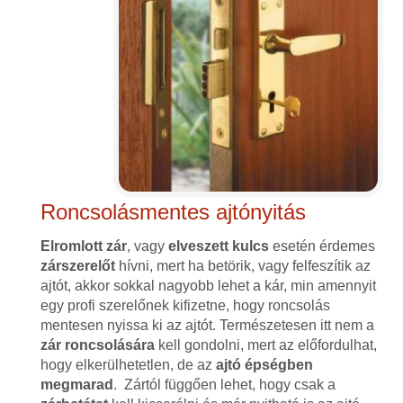
Roncsolásmentes ajtónyitás
Elromlott zár
, vagy
elveszett kulcs
esetén érdemes
zárszerelőt
hívni, mert ha betörik, vagy felfeszítik az
ajtót, akkor sokkal nagyobb lehet a kár, min amennyit
egy profi szerelőnek kifizetne, hogy roncsolás
mentesen nyissa ki az ajtót. Természetesen itt nem a
zár roncsolására
kell gondolni, mert az előfordulhat,
hogy elkerülhetetlen, de az
ajtó épségben
megmarad
. Zártól függően lehet, hogy csak a