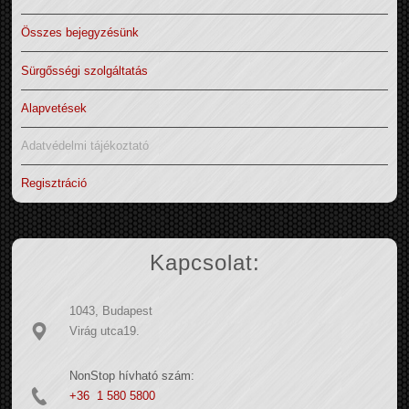
Összes bejegyzésünk
Sürgősségi szolgáltatás
Alapvetések
Adatvédelmi tájékoztató
Regisztráció
Kapcsolat:
1043, Budapest
Virág utca19.
NonStop hívható szám:
+36 1 580 5800