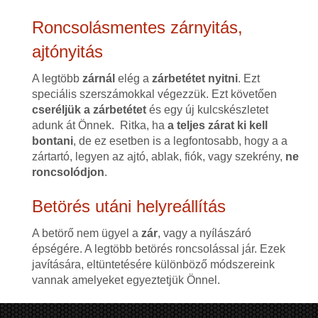
Roncsolásmentes zárnyitás,
ajtónyitás
A legtöbb
zárnál
elég a
zárbetétet nyitni
. Ezt
speciális szerszámokkal végezzük. Ezt követően
cseréljük a zárbetétet
és egy új kulcskészletet
adunk át Önnek. Ritka, ha
a teljes zárat ki kell
bontani
, de ez esetben is a legfontosabb, hogy a a
zártartó, legyen az ajtó, ablak, fiók, vagy szekrény,
ne
roncsolódjon
.
Betörés utáni helyreállítás
A betörő nem ügyel a
zár
, vagy a nyílászáró
épségére. A legtöbb betörés roncsolással jár. Ezek
javítására, eltüntetésére különböző módszereink
vannak amelyeket egyeztetjük Önnel.