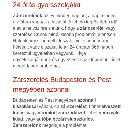
24 órás gyorsszolgálat
Zárszerelőink
az év minden napján, a nap minden
órájában várjaák a hívását. A lehető legrövidebb idő
alatt a helyszínre sietünk, hogy a
zár cseréje
, vagy
szerelése Önnek minél kisebb problémát jelentsen.
Nálunk nincs kiemelt időszak, nincs ünnepnapi,
hétvégi, vagy éjszakai felár. 24 órában 365 napon
keresztül ügyeletben vagyunk. Hívja
ügyfélszolgálatunk és egyeztesse az időpontot, címet,
megoldandó problémát.
Zárszerelés Budapesten és Pest
megyében azonnal
Budapesten és Pest megyében
azonnali
kiszállással
vállaljuk a
zárszerelést
. Lehet
elveszett
kulcs
, vagy
elromlott zárszerkezet,
lehet
nem nyíló
lakat
, vagy
autóba bezárt slusszkulcs
.
Zárszerelőnk
megoldja a problémát.