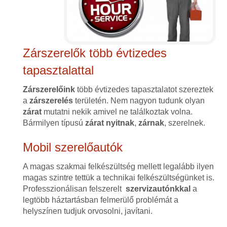
Zárszerelők több évtizedes
tapasztalattal
Zárszerelőink
több évtizedes tapasztalatot szereztek
a
zárszerelés
területén. Nem nagyon tudunk olyan
zárat
mutatni nekik amivel ne találkoztak volna.
Bármilyen típusú
zárat
nyitnak
,
zárnak
, szerelnek.
Mobil szerelőautók
A magas szakmai felkészültség mellett legalább ilyen
magas szintre tettük a technikai felkészültségünket is.
Professzionálisan felszerelt
szervizautónkkal
a
legtöbb háztartásban felmerülő problémát a
helyszínen tudjuk orvosolni, javítani.