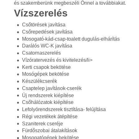
és szakemberünk megbeszéli Önnel a továbbiakat.
Vízszerelés
Csőtörések javítása
Csőrepedések javítása
Mosogató-kád-csap-toalett dugulás-elhárítás
Darálós WC-K javítása
Csatornaszerelés
Vízóratervezés és kivitelezés/li>
Kerti csapok bekötése
Mosógépek bekötése
Készülékcserék
Csaptelep javítások-cserék
Új rendszerek kiépítése
Csőhálózatok kiépítése
Lefolyórendszerek tisztítása- felújítása
Régi vezetékek átépítése
Szaniterek cseréje
Fürdőszobai átalakítások
Mosogatógépek bekötése