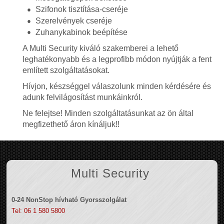
Szifonok tisztítása-cseréje
Szerelvények cseréje
Zuhanykabinok beépítése
A Multi Security kiváló szakemberei a lehető
leghatékonyabb és a legprofibb módon nyújtják a fent
említett szolgáltatásokat.
Hívjon, készséggel válaszolunk minden kérdésére és
adunk felvilágosítást munkáinkról.
Ne felejtse! Minden szolgáltatásunkat az ön által
megfizethető áron kínáljuk!!
Multi Security
0-24 NonStop hívható Gyorsszolgálat
Tel: 06 1 580 5800