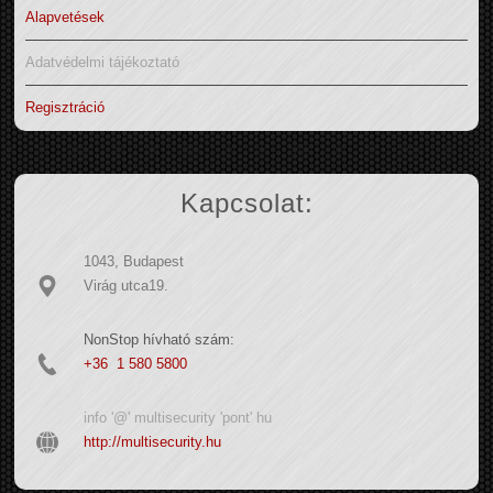
Alapvetések
Adatvédelmi tájékoztató
Regisztráció
Kapcsolat:
1043, Budapest
Virág utca19.
NonStop hívható szám:
+36 1 580 5800
info '@' multisecurity 'pont' hu
http://multisecurity.hu