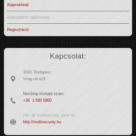
Alapvetések
Adatvédelmi tájékoztató
Regisztráció
Kapcsolat:
1043, Budapest
Virág utca19.
NonStop hívható szám:
+36 1 580 5800
info '@' multisecurity 'pont' hu
http://multisecurity.hu