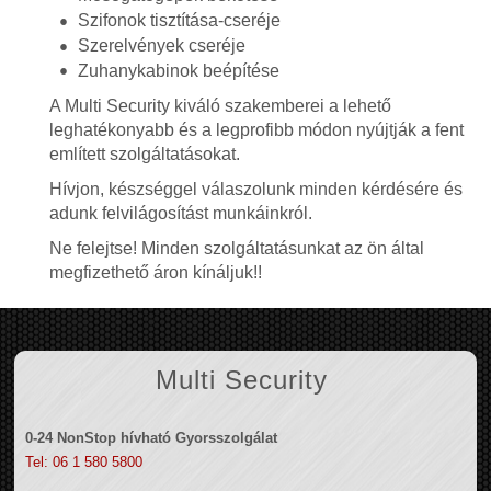
Szifonok tisztítása-cseréje
Szerelvények cseréje
Zuhanykabinok beépítése
A Multi Security kiváló szakemberei a lehető
leghatékonyabb és a legprofibb módon nyújtják a fent
említett szolgáltatásokat.
Hívjon, készséggel válaszolunk minden kérdésére és
adunk felvilágosítást munkáinkról.
Ne felejtse! Minden szolgáltatásunkat az ön által
megfizethető áron kínáljuk!!
Multi Security
0-24 NonStop hívható Gyorsszolgálat
Tel: 06 1 580 5800