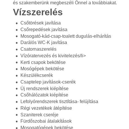
és szakemberünk megbeszéli Önnel a továbbiakat.
Vízszerelés
Csőtörések javítása
Csőrepedések javítása
Mosogató-kád-csap-toalett dugulás-elhárítás
Darálós WC-K javítása
Csatornaszerelés
Vízóratervezés és kivitelezés/li>
Kerti csapok bekötése
Mosógépek bekötése
Készülékcserék
Csaptelep javítások-cserék
Új rendszerek kiépítése
Csőhálózatok kiépítése
Lefolyórendszerek tisztítása- felújítása
Régi vezetékek átépítése
Szaniterek cseréje
Fürdőszobai átalakítások
Mosogatógépek bekötése