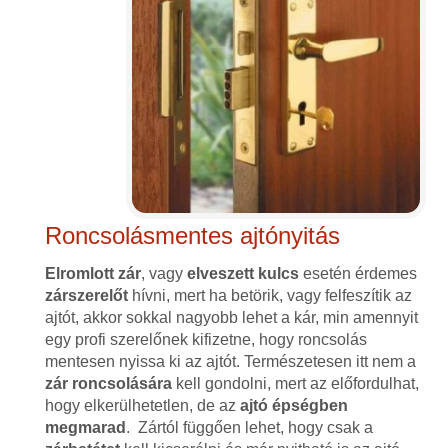
Roncsolásmentes ajtónyitás
Elromlott zár
, vagy
elveszett kulcs
esetén érdemes
zárszerelőt
hívni, mert ha betörik, vagy felfeszítik az
ajtót, akkor sokkal nagyobb lehet a kár, min amennyit
egy profi szerelőnek kifizetne, hogy roncsolás
mentesen nyissa ki az ajtót. Természetesen itt nem a
zár roncsolására
kell gondolni, mert az előfordulhat,
hogy elkerülhetetlen, de az
ajtó épségben
megmarad
. Zártól függően lehet, hogy csak a