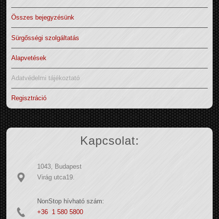
Összes bejegyzésünk
Sürgősségi szolgáltatás
Alapvetések
Adatvédelmi tájékoztató
Regisztráció
Kapcsolat:
1043, Budapest
Virág utca19.
NonStop hívható szám:
+36 1 580 5800