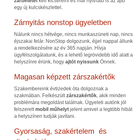
zárbetétet
kell kicserélni és már nyitható is az ajtó
egy új kulcskészlettel.
Zárnyitás nonstop ügyeletben
Nálunk nincs hétvége, nincs munkaszüneti nap, nincs
éjszakai felár. NonStop dolgozunk, éjjel nappal állunk
a rendelkezésére az év 365 napján. Hívja
ügyfélszolgálatunk, és a lehető legrövidebb idő alatt a
helyszínre érünk, hogy
ajtót nyissunk
Önnek.
Magasan képzett zárszakértők
Szakembereink évtizedek óta dolgoznak a
szakmában. Felkészült
zárszakértők
, akik minden
problémára megoldást találnak. Ügyeleti autónk jól
felszerelt
mobil műhelyt
jelent amivel a legtöbb hibát
a helyszínen tudják javítani.
Gyorsaság, szakértelem és