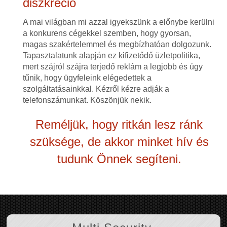
diszkréció
A mai világban mi azzal igyekszünk a előnybe kerülni
a konkurens cégekkel szemben, hogy gyorsan,
magas szakértelemmel és megbízhatóan dolgozunk.
Tapasztalatunk alapján ez kifizetődő üzletpolitika,
mert szájról szájra terjedő reklám a legjobb és úgy
tűnik, hogy ügyfeleink elégedettek a
szolgáltatásainkkal. Kézről kézre adják a
telefonszámunkat. Köszönjük nekik.
Reméljük, hogy ritkán lesz ránk
szüksége, de akkor minket hív és
tudunk Önnek segíteni.