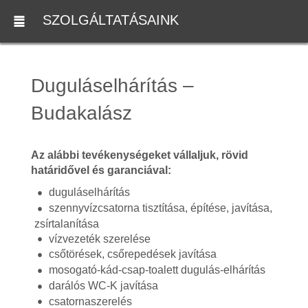
SZOLGÁLTATÁSAINK
Duguláselhárítás –
Budakalász
Az alábbi tevékenységeket vállaljuk, rövid
határidővel és garanciával:
duguláselhárítás
szennyvízcsatorna tisztítása, építése, javítása,
zsírtalanítása
vízvezeték szerelése
csőtörések, csőrepedések javítása
mosogató-kád-csap-toalett dugulás-elhárítás
darálós WC-K javítása
csatornaszerelés