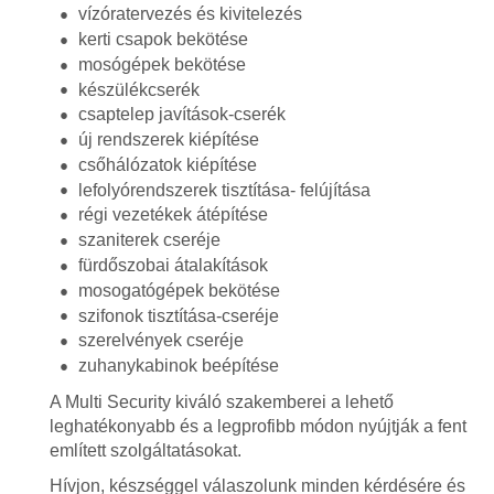
vízóratervezés és kivitelezés
kerti csapok bekötése
mosógépek bekötése
készülékcserék
csaptelep javítások-cserék
új rendszerek kiépítése
csőhálózatok kiépítése
lefolyórendszerek tisztítása- felújítása
régi vezetékek átépítése
szaniterek cseréje
fürdőszobai átalakítások
mosogatógépek bekötése
szifonok tisztítása-cseréje
szerelvények cseréje
zuhanykabinok beépítése
A Multi Security kiváló szakemberei a lehető
leghatékonyabb és a legprofibb módon nyújtják a fent
említett szolgáltatásokat.
Hívjon, készséggel válaszolunk minden kérdésére és