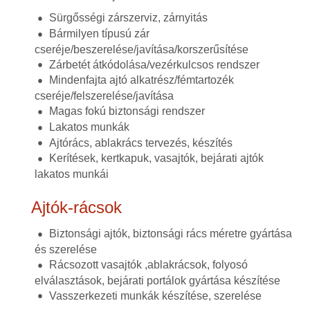
Sürgősségi zárszerviz, zárnyitás
Bármilyen típusú zár
cseréje/beszerelése/javítása/korszerűsítése
Zárbetét átkódolása/vezérkulcsos rendszer
Mindenfajta ajtó alkatrész/fémtartozék
cseréje/felszerelése/javítása
Magas fokú biztonsági rendszer
Lakatos munkák
Ajtórács, ablakrács tervezés, készítés
Kerítések, kertkapuk, vasajtók, bejárati ajtók
lakatos munkái
Ajtók-rácsok
Biztonsági ajtók, biztonsági rács méretre gyártása
és szerelése
Rácsozott vasajtók ,ablakrácsok, folyosó
elválasztások, bejárati portálok gyártása készítése
Vasszerkezeti munkák készítése, szerelése