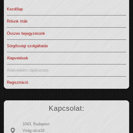
Kezdőlap
Rólunk írták
Összes bejegyzésünk
Sürgősségi szolgáltatás
Alapvetések
Adatvédelmi tájékoztató
Regisztráció
Kapcsolat:
1043, Budapest
Virág utca19.