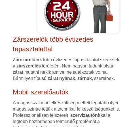
Zárszerelők több évtizedes
tapasztalattal
Zárszerelőink
több évtizedes tapasztalatot szereztek
a
zárszerelés
területén. Nem nagyon tudunk olyan
zárat
mutatni nekik amivel ne találkoztak volna.
Bármilyen típusú
zárat
nyitnak
,
zárnak
, szerelnek.
Mobil szerelőautók
A magas szakmai felkészültség mellett legalább ilyen
magas szintre tettük a technikai felkészültségünket is.
Professzionálisan felszerelt
szervizautónkkal
a
legtöbb háztartásban felmerülő problémát a