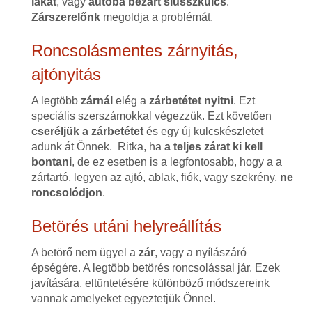
lakat
, vagy
autóba bezárt slusszkulcs
.
Zárszerelőnk
megoldja a problémát.
Roncsolásmentes zárnyitás,
ajtónyitás
A legtöbb
zárnál
elég a
zárbetétet nyitni
. Ezt
speciális szerszámokkal végezzük. Ezt követően
cseréljük a zárbetétet
és egy új kulcskészletet
adunk át Önnek. Ritka, ha
a teljes zárat ki kell
bontani
, de ez esetben is a legfontosabb, hogy a a
zártartó, legyen az ajtó, ablak, fiók, vagy szekrény,
ne
roncsolódjon
.
Betörés utáni helyreállítás
A betörő nem ügyel a
zár
, vagy a nyílászáró
épségére. A legtöbb betörés roncsolással jár. Ezek
javítására, eltüntetésére különböző módszereink
vannak amelyeket egyeztetjük Önnel.