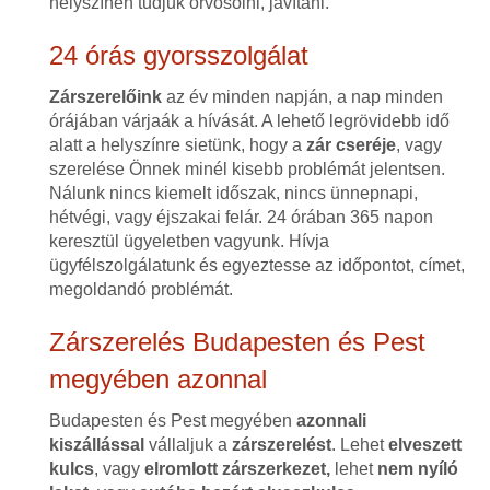
helyszínen tudjuk orvosolni, javítani.
24 órás gyorsszolgálat
Zárszerelőink
az év minden napján, a nap minden
órájában várjaák a hívását. A lehető legrövidebb idő
alatt a helyszínre sietünk, hogy a
zár cseréje
, vagy
szerelése Önnek minél kisebb problémát jelentsen.
Nálunk nincs kiemelt időszak, nincs ünnepnapi,
hétvégi, vagy éjszakai felár. 24 órában 365 napon
keresztül ügyeletben vagyunk. Hívja
ügyfélszolgálatunk és egyeztesse az időpontot, címet,
megoldandó problémát.
Zárszerelés Budapesten és Pest
megyében azonnal
Budapesten és Pest megyében
azonnali
kiszállással
vállaljuk a
zárszerelést
. Lehet
elveszett
kulcs
, vagy
elromlott zárszerkezet,
lehet
nem nyíló