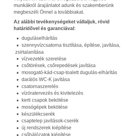
munkákról árajánlatot adunk és szakemberünk
megbeszéli Önnel a továbbiakat.
Az alábbi tevékenységeket vállaljuk, rövid
határidővel és garanciával:
duguláselhárítás
szennyvízcsatorna tisztítása, építése, javítása,
zsírtalanítása
vízvezeték szerelése
csőtörések, csőrepedések javítása
mosogató-kád-csap-toalett dugulás-elhárítás
darálós WC-K javítása
csatornaszerelés
vízóratervezés és kivitelezés
kerti csapok bekötése
mosógépek bekötése
készülékcserék
csaptelep javítások-cserék
új rendszerek kiépítése
csőhálózatok kiépítése