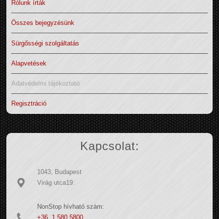
Rólunk írták
Összes bejegyzésünk
Sürgősségi szolgáltatás
Alapvetések
Adatvédelmi tájékoztató
Regisztráció
Kapcsolat:
1043, Budapest
Virág utca19.
NonStop hívható szám:
+36 1 580 5800