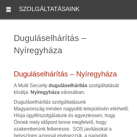
SZOLGÁLTATÁSAINK
Duguláselhárítás –
Nyíregyháza
Duguláselhárítás – Nyíregyháza
A Multi Security
duguláselhárítás
szolgáltatását
kínálja
Nyíregyháza
városában.
Duguláselhárítás szolgáltatásunk
Magyarország minden nagyobb településén elérhető.
Hívja ügyfélszolgálatunk és egyeztessen, hogy
Önnek mely időpont lenne megfelelő, hogy
szakemberünk felkeresse. SOS javításokat a
helyszínen azonnal elvégezzük, a nagyobb