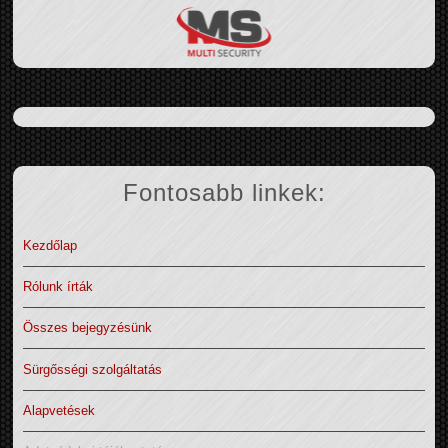
Fontosabb linkek:
Kezdőlap
Rólunk írták
Összes bejegyzésünk
Sürgősségi szolgáltatás
Alapvetések