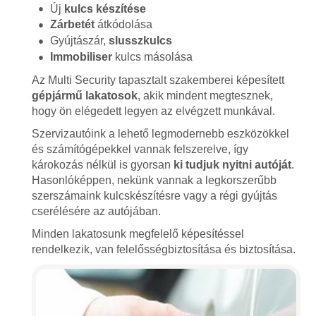
Új
kulcs készítése
Zárbetét
átkódolása
Gyújtászár,
slusszkulcs
Immobiliser
kulcs másolása
Az Multi Security tapasztalt szakemberei képesített
gépjármű lakatosok
, akik mindent megtesznek,
hogy ön elégedett legyen az elvégzett munkával.
Szervizautóink a lehető legmodernebb eszközökkel
és számítógépekkel vannak felszerelve, így
károkozás nélkül is gyorsan
ki tudjuk nyitni autóját
.
Hasonlóképpen, nekünk vannak a legkorszerűbb
szerszámaink kulcskészítésre vagy a régi gyújtás
cserélésére az autójában.
Minden lakatosunk megfelelő képesítéssel
rendelkezik, van felelősségbiztosítása és biztosítása.