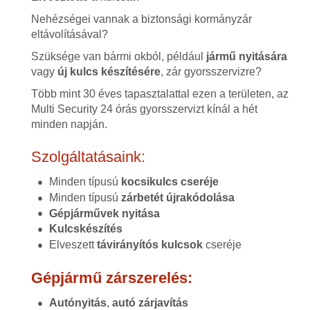
Nehézségei vannak a biztonsági kormányzár
eltávolításával?
Szüksége van bármi okból, például
jármű nyitására
vagy
új kulcs készítésére
, zár gyorsszervizre?
Több mint 30 éves tapasztalattal ezen a területen, az
Multi Security 24 órás gyorsszervizt kínál a hét
minden napján.
Szolgáltatásaink:
Minden típusú
kocsikulcs cseréje
Minden típusú
zárbetét újrakódolása
Gépjárművek nyitása
Kulcskészítés
Elveszett
távirányítós kulcsok
cseréje
Gépjármű zárszerelés:
Autónyitás
,
autó zárjavítás