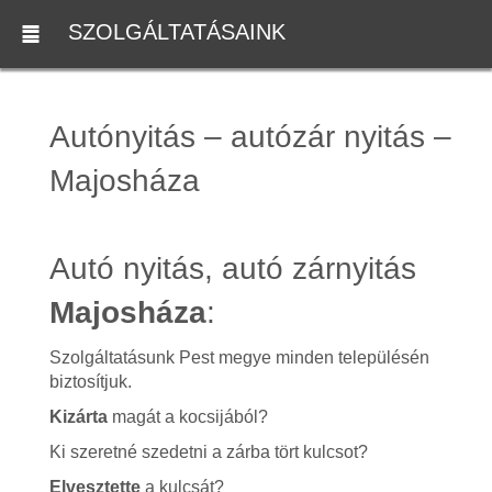
SZOLGÁLTATÁSAINK
Autónyitás – autózár nyitás –
Majosháza
Autó nyitás, autó zárnyitás
Majosháza
:
Szolgáltatásunk Pest megye minden településén
biztosítjuk.
Kizárta
magát a kocsijából?
Ki szeretné szedetni a zárba tört kulcsot?
Elvesztette
a kulcsát?