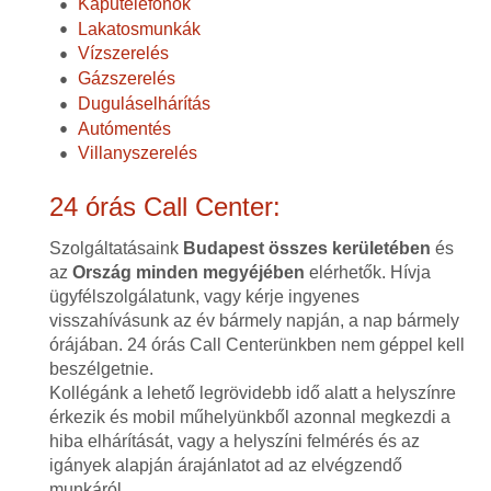
Kaputelefonok
Lakatosmunkák
Vízszerelés
Gázszerelés
Duguláselhárítás
Autómentés
Villanyszerelés
24 órás Call Center:
Szolgáltatásaink
Budapest összes kerületében
és
az
Ország minden megyéjében
elérhetők. Hívja
ügyfélszolgálatunk, vagy kérje ingyenes
visszahívásunk az év bármely napján, a nap bármely
órájában. 24 órás Call Centerünkben nem géppel kell
beszélgetnie.
Kollégánk a lehető legrövidebb idő alatt a helyszínre
érkezik és mobil műhelyünkből azonnal megkezdi a
hiba elhárítását, vagy a helyszíni felmérés és az
igányek alapján árajánlatot ad az elvégzendő
munkáról.