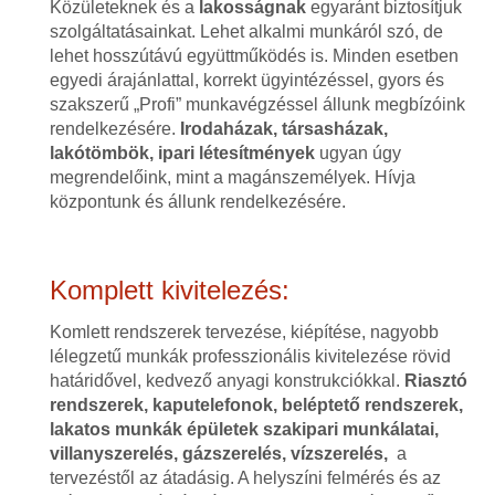
Közületeknek és a
lakosságnak
egyaránt biztosítjuk
szolgáltatásainkat. Lehet alkalmi munkáról szó, de
lehet hosszútávú együttműködés is. Minden esetben
egyedi árajánlattal, korrekt ügyintézéssel, gyors és
szakszerű „Profi” munkavégzéssel állunk megbízóink
rendelkezésére.
Irodaházak, társasházak,
lakótömbök, ipari létesítmények
ugyan úgy
megrendelőink, mint a magánszemélyek. Hívja
központunk és állunk rendelkezésére.
Komplett kivitelezés:
Komlett rendszerek tervezése, kiépítése, nagyobb
lélegzetű munkák professzionális kivitelezése rövid
határidővel, kedvező anyagi konstrukciókkal.
Riasztó
rendszerek, kaputelefonok, beléptető rendszerek,
lakatos munkák épületek szakipari munkálatai,
villanyszerelés, gázszerelés, vízszerelés,
a
tervezéstől az átadásig. A helyszíni felmérés és az