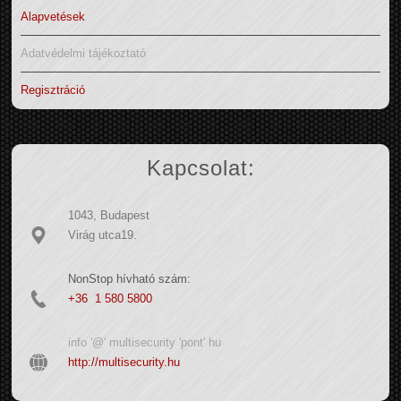
Alapvetések
Adatvédelmi tájékoztató
Regisztráció
Kapcsolat:
1043, Budapest
Virág utca19.
NonStop hívható szám:
+36 1 580 5800
info '@' multisecurity 'pont' hu
http://multisecurity.hu