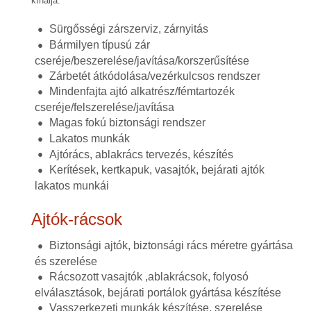
kínálja.
Sürgősségi zárszerviz, zárnyitás
Bármilyen típusú zár
cseréje/beszerelése/javítása/korszerűsítése
Zárbetét átkódolása/vezérkulcsos rendszer
Mindenfajta ajtó alkatrész/fémtartozék
cseréje/felszerelése/javítása
Magas fokú biztonsági rendszer
Lakatos munkák
Ajtórács, ablakrács tervezés, készítés
Kerítések, kertkapuk, vasajtók, bejárati ajtók
lakatos munkái
Ajtók-rácsok
Biztonsági ajtók, biztonsági rács méretre gyártása
és szerelése
Rácsozott vasajtók ,ablakrácsok, folyosó
elválasztások, bejárati portálok gyártása készítése
Vasszerkezeti munkák készítése, szerelése