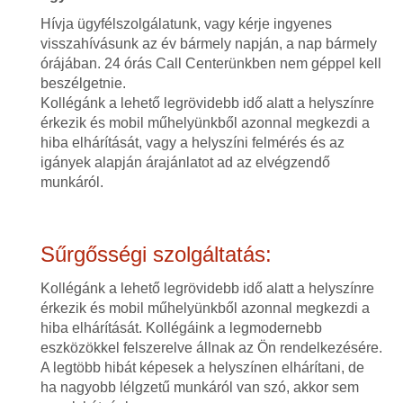
Hívja ügyfélszolgálatunk, vagy kérje ingyenes
visszahívásunk az év bármely napján, a nap bármely
órájában. 24 órás Call Centerünkben nem géppel kell
beszélgetnie.
Kollégánk a lehető legrövidebb idő alatt a helyszínre
érkezik és mobil műhelyünkből azonnal megkezdi a
hiba elhárítását, vagy a helyszíni felmérés és az
igányek alapján árajánlatot ad az elvégzendő
munkáról.
Sűrgősségi szolgáltatás:
Kollégánk a lehető legrövidebb idő alatt a helyszínre
érkezik és mobil műhelyünkből azonnal megkezdi a
hiba elhárítását. Kollégáink a legmodernebb
eszközökkel felszerelve állnak az Ön rendelkezésére.
A legtöbb hibát képesek a helyszínen elhárítani, de
ha nagyobb lélgzetű munkáról van szó, akkor sem