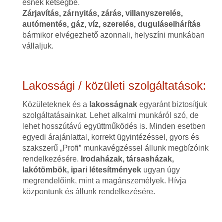
esnek kétségbe.
Zárjavítás, zárnyitás, zárás, villanyszerelés,
autómentés, gáz, víz, szerelés, duguláselhárítás
bármikor elvégezhető azonnali, helyszíni munkában
vállaljuk.
Lakossági / közületi szolgáltatások:
Közületeknek és a
lakosságnak
egyaránt biztosítjuk
szolgáltatásainkat. Lehet alkalmi munkáról szó, de
lehet hosszútávú együttműködés is. Minden esetben
egyedi árajánlattal, korrekt ügyintézéssel, gyors és
szakszerű „Profi” munkavégzéssel állunk megbízóink
rendelkezésére.
Irodaházak, társasházak,
lakótömbök, ipari létesítmények
ugyan úgy
megrendelőink, mint a magánszemélyek. Hívja
központunk és állunk rendelkezésére.