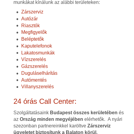
munkákat kínálunk az alábbi területeken:
Zárszerviz
Autózár
Riasztók
Megfigyelők
Beléptetők
Kaputelefonok
Lakatosmunkák
Vízszerelés
Gázszerelés
Duguláselhárítás
Autómentés
Villanyszerelés
24 órás Call Center:
Szolgáltatásaink
Budapest összes kerületében
és
az
Ország minden megyéjében
elérhetők. A nyári
szezonban partnereinkkel karöltve
Zárszerviz
ügyeletet biztosítunk a Balaton körül.