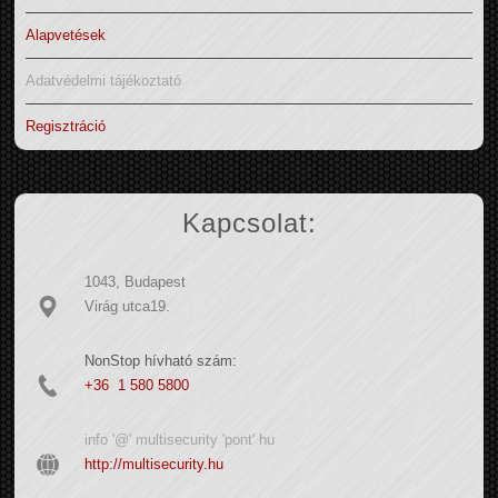
Alapvetések
Adatvédelmi tájékoztató
Regisztráció
Kapcsolat:
1043, Budapest
Virág utca19.
NonStop hívható szám:
+36 1 580 5800
info '@' multisecurity 'pont' hu
http://multisecurity.hu