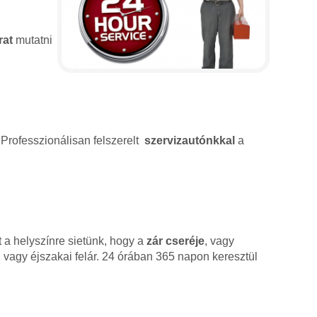
rat
mutatni
 Professzionálisan felszerelt
szervizautónkkal
a
 a helyszínre sietünk, hogy a
zár cseréje
, vagy
 vagy éjszakai felár. 24 órában 365 napon keresztül