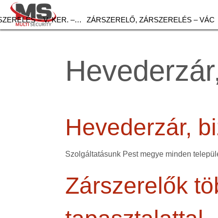
ZERELÉS – V. KER. –…
ZÁRSZERELŐ, ZÁRSZERELÉS – VÁC
Hevederzár,
Hevederzár, bi
Szolgáltatásunk Pest megye minden települé
Zárszerelők tö