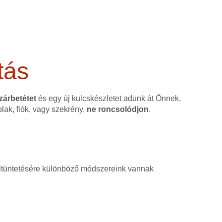
tás
 zárbetétet
és egy új kulcskészletet adunk át Önnek.
blak, fiók, vagy szekrény,
ne roncsolódjon
.
, eltüntetésére különböző módszereink vannak