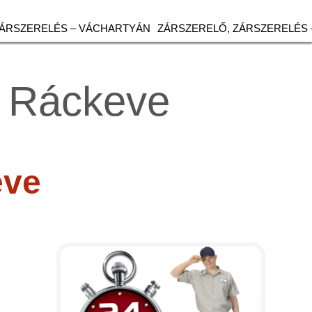
ZÁRSZERELÉS – VÁCHARTYÁN
ZÁRSZERELŐ, ZÁRSZERELÉS 
– Ráckeve
eve