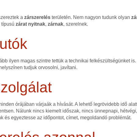
szereztek a
zárszerelés
területén. Nem nagyon tudunk olyan
zá
n típusú
zárat
nyitnak
,
zárnak
, szerelnek.
utók
bb ilyen magas szintre tettük a technikai felkészültségünket is.
elyszínen tudjuk orvosolni, javítani.
zolgálat
nden órájában várjaák a hívását. A lehető legrövidebb idő alatt
ntsen. Nálunk nincs kiemelt időszak, nincs ünnepnapi, hétvégi,
nk és egyeztesse az időpontot, címet, megoldandó problémát.