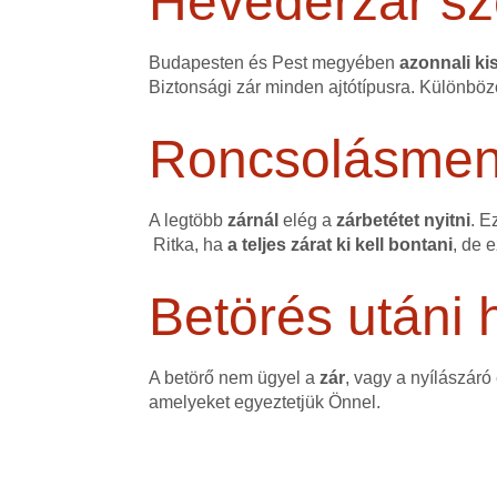
Hevederzár sz
Budapesten és Pest megyében
azonnali kis
Biztonsági zár minden ajtótípusra. Különböz
Roncsolásmente
A legtöbb
zárnál
elég a
zárbetétet nyitni
. E
Ritka, ha
a teljes zárat ki kell bontani
, de 
Betörés utáni h
A betörő nem ügyel a
zár
, vagy a nyílászáró
amelyeket egyeztetjük Önnel.