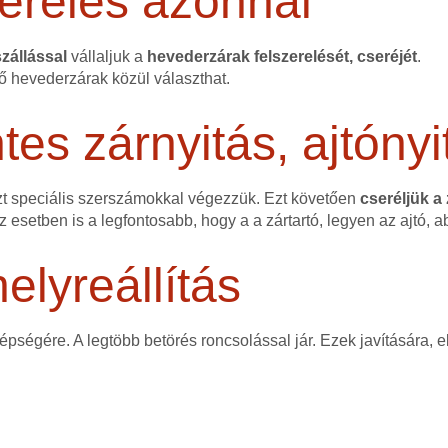
erelés azonnal
zállással
vállaljuk a
hevederzárak felszerelését, cseréjét
.
ő hevederzárak közül választhat.
s zárnyitás, ajtónyi
zt speciális szerszámokkal végezzük. Ezt követően
cseréljük a
ez esetben is a legfontosabb, hogy a a zártartó, legyen az ajtó, a
elyreállítás
 épségére. A legtöbb betörés roncsolással jár. Ezek javítására