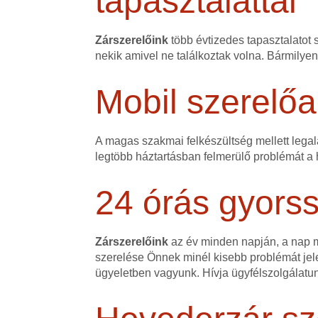
tapasztalattal
Zárszerelőink
több évtizedes tapasztalatot 
nekik amivel ne találkoztak volna. Bármilye
Mobil szerelőa
A magas szakmai felkészültség mellett legalá
legtöbb háztartásban felmerülő problémát a h
24 órás gyorss
Zárszerelőink
az év minden napján, a nap mi
szerelése Önnek minél kisebb problémát jele
ügyeletben vagyunk. Hívja ügyfélszolgálatu