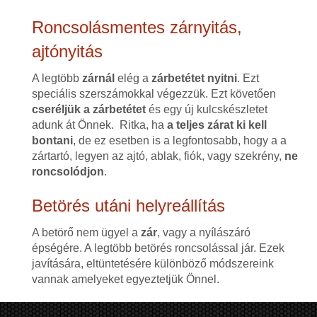
Roncsolásmentes zárnyitás,
ajtónyitás
A legtöbb
zárnál
elég a
zárbetétet nyitni
. Ezt
speciális szerszámokkal végezzük. Ezt követően
cseréljük a zárbetétet
és egy új kulcskészletet
adunk át Önnek. Ritka, ha
a teljes zárat ki kell
bontani
, de ez esetben is a legfontosabb, hogy a a
zártartó, legyen az ajtó, ablak, fiók, vagy szekrény,
ne
roncsolódjon
.
Betörés utáni helyreállítás
A betörő nem ügyel a
zár
, vagy a nyílászáró
épségére. A legtöbb betörés roncsolással jár. Ezek
javítására, eltüntetésére különböző módszereink
vannak amelyeket egyeztetjük Önnel.