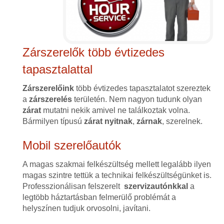
Zárszerelők több évtizedes
tapasztalattal
Zárszerelőink
több évtizedes tapasztalatot szereztek
a
zárszerelés
területén. Nem nagyon tudunk olyan
zárat
mutatni nekik amivel ne találkoztak volna.
Bármilyen típusú
zárat
nyitnak
,
zárnak
, szerelnek.
Mobil szerelőautók
A magas szakmai felkészültség mellett legalább ilyen
magas szintre tettük a technikai felkészültségünket is.
Professzionálisan felszerelt
szervizautónkkal
a
legtöbb háztartásban felmerülő problémát a
helyszínen tudjuk orvosolni, javítani.