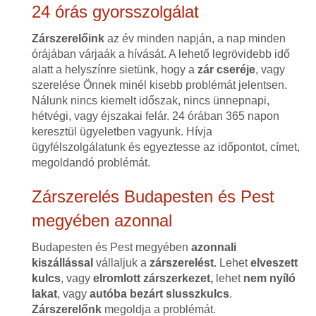
24 órás gyorsszolgálat
Zárszerelőink
az év minden napján, a nap minden
órájában várjaák a hívását. A lehető legrövidebb idő
alatt a helyszínre sietünk, hogy a
zár cseréje
, vagy
szerelése Önnek minél kisebb problémát jelentsen.
Nálunk nincs kiemelt időszak, nincs ünnepnapi,
hétvégi, vagy éjszakai felár. 24 órában 365 napon
keresztül ügyeletben vagyunk. Hívja
ügyfélszolgálatunk és egyeztesse az időpontot, címet,
megoldandó problémát.
Zárszerelés Budapesten és Pest
megyében azonnal
Budapesten és Pest megyében
azonnali
kiszállással
vállaljuk a
zárszerelést
. Lehet
elveszett
kulcs
, vagy
elromlott zárszerkezet,
lehet
nem nyíló
lakat
, vagy
autóba bezárt slusszkulcs
.
Zárszerelőnk
megoldja a problémát.