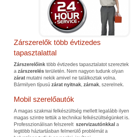
Zárszerelők több évtizedes
tapasztalattal
Zárszerelőink
több évtizedes tapasztalatot szereztek
a
zárszerelés
területén. Nem nagyon tudunk olyan
zárat
mutatni nekik amivel ne találkoztak volna.
Bármilyen típusú
zárat
nyitnak
,
zárnak
, szerelnek.
Mobil szerelőautók
A magas szakmai felkészültség mellett legalább ilyen
magas szintre tettük a technikai felkészültségünket is.
Professzionálisan felszerelt
szervizautónkkal
a
legtöbb háztartásban felmerülő problémát a