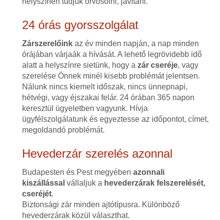
helyszínen tudjuk orvosolni, javítani.
24 órás gyorsszolgálat
Zárszerelőink
az év minden napján, a nap minden
órájában várjaák a hívását. A lehető legrövidebb idő
alatt a helyszínre sietünk, hogy a
zár cseréje
, vagy
szerelése Önnek minél kisebb problémát jelentsen.
Nálunk nincs kiemelt időszak, nincs ünnepnapi,
hétvégi, vagy éjszakai felár. 24 órában 365 napon
keresztül ügyeletben vagyunk. Hívja
ügyfélszolgálatunk és egyeztesse az időpontot, címet,
megoldandó problémát.
Hevederzár szerelés azonnal
Budapesten és Pest megyében
azonnali
kiszállással
vállaljuk a
hevederzárak felszerelését,
cseréjét
.
Biztonsági zár minden ajtótípusra. Különböző
hevederzárak közül választhat.