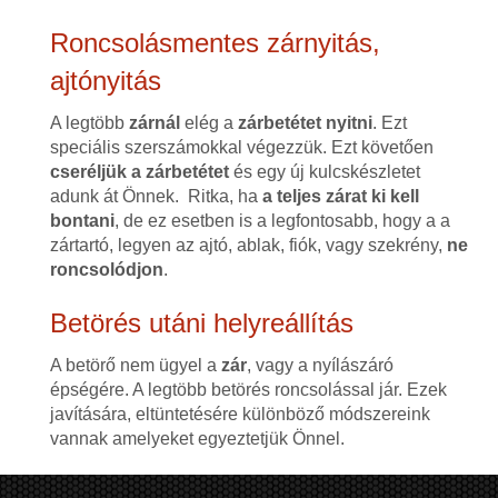
Roncsolásmentes zárnyitás,
ajtónyitás
A legtöbb
zárnál
elég a
zárbetétet nyitni
. Ezt
speciális szerszámokkal végezzük. Ezt követően
cseréljük a zárbetétet
és egy új kulcskészletet
adunk át Önnek. Ritka, ha
a teljes zárat ki kell
bontani
, de ez esetben is a legfontosabb, hogy a a
zártartó, legyen az ajtó, ablak, fiók, vagy szekrény,
ne
roncsolódjon
.
Betörés utáni helyreállítás
A betörő nem ügyel a
zár
, vagy a nyílászáró
épségére. A legtöbb betörés roncsolással jár. Ezek
javítására, eltüntetésére különböző módszereink
vannak amelyeket egyeztetjük Önnel.